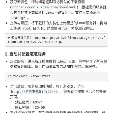
获取安装包
：请访问喧喧IM官方网站的下载页面
(
)，根据您的服务器
https://www.xuanim.com/download
架构选择并下载最新的Linux一键安装包，文件格式通常为
。
.tar.gz
上传与解压
：将下载好的安装包上传至您的Linux服务器，例如
上传到
目录下。然后使用
命令进行解压。
/opt
tar
# 假设安装包名为 xuanxuan-pro.8.0.0.linux.tar.gztar -zxvf 
xuanxuan-pro.8.0.0.linux.tar.gz
2. 启动并配置喧喧服务
启动服务
：进入解压后生成的
目录，其中包含了所有服
zbox
务和管理脚本。执行启动脚本来启动喧喧IM的后端服务。
cd zboxsudo ./zbox start
访问后台
：服务启动成功后，打开浏览器，访问
。您将看到喧喧IM后台的登录
http://您的服务器IP:11443
页面。
默认账号
：admin
默认密码
：123456
完成初始化配置
：首次登录会强制要求修改默认的弱密码。修