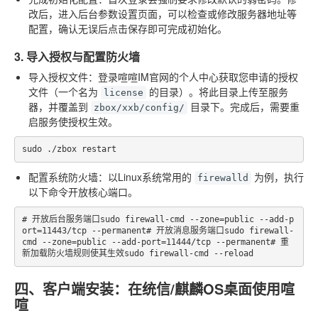
改后，进入后台参数设置页面，可以检查或修改服务器地址等
配置，确认无误后点击保存即可完成初始化。
3. 导入授权与配置防火墙
导入授权文件
：登录喧喧IM官网的个人中心获取您申请的授权
文件（一个名为
的目录）。将此目录上传至服务
license
器，并覆盖到
目录下。完成后，需要重
zbox/xxb/config/
启服务使授权生效。
sudo ./zbox restart
配置系统防火墙
：以Linux系统常用的
为例，执行
firewalld
以下命令开放核心端口。
# 开放后台服务端口sudo firewall-cmd --zone=public --add-p
ort=11443/tcp --permanent# 开放消息服务端口sudo firewall-
cmd --zone=public --add-port=11444/tcp --permanent# 重
新加载防火墙规则使其生效sudo firewall-cmd --reload
四、客户端安装：在统信/麒麟OS桌面使用喧
喧