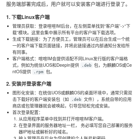
服务端部署完成后，用户就可以安装客户端进行登录了。
1. 下载Linux客户端
管理员获取
：登录喧喧IM后台，在左侧菜单找到“客户端”->“下
载”模块。这里会集中展示所有平台的客户端下载选项。
生成下载链接
：为了方便员工，管理员可以在后台生成一个统
一的客户端下载页面链接，并将此链接通过内部通知分发给所
有同事。
客户端格式
：喧喧IM会提供适配不同Linux发行版的客户端格
式，例如为统信UOS和Deepin提供
包，为麒麟OS或Ce
.deb
ntOS提供
包。
.rpm
2. 安装并登录客户端
图形化安装
：在统信UOS或麒麟OS的桌面环境中，通常只需双
击下载好的客户端安装包（如
文件），系统自带的应用
.deb
商店或包管理器就会被唤起，引导您轻松完成安装。
首次登录配置
：
从应用程序菜单中找到并打开喧喧IM客户端。
在登录界面的服务器地址一栏，
务必填写您自己部署的服务
器IP地址或解析好的域名
。
输入管理员在后台为您创建的个人账号和密码。