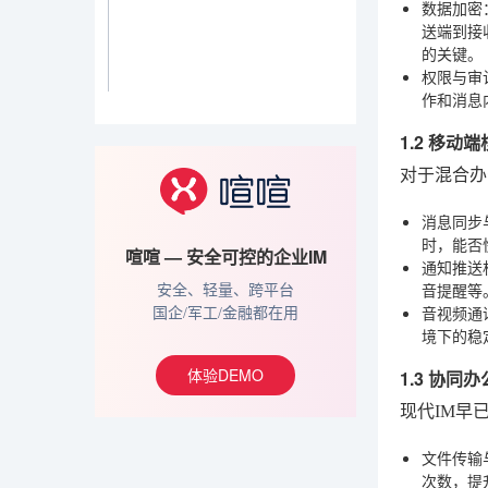
数据加密
送端到接
的关键。
权限与审
作和消息
1.2 移
对于混合办
消息同步
时，能否
喧喧 — 安全可控的企业IM
通知推送
音提醒等
安全、轻量、跨平台
音视频通
国企/军工/金融都在用
境下的稳
体验DEMO
1.3 协
现代IM早
文件传输
次数，提