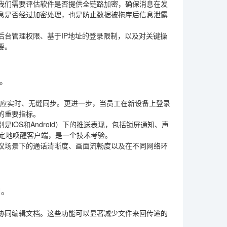
我们需要评估软件是否提供全链路加密，确保消息在发
息是否经过加密处理，也是防止数据被拖库后信息泄露
后台管理权限、基于IP地址的登录限制，以及对关键操
要。
。
都应实时、无缝同步。更进一步，当员工在新设备上登录
的重要指标。
OS和Android）下的推送表现，包括锁屏通知、声
稳定地唤醒客户端，是一个技术考验。
议场景下的通话清晰度、画面流畅度以及在不同网络环
口。
协同编辑文档。这些功能可以显著减少文件来回传递的