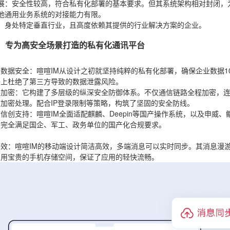
展
：安全性较高，符合私有化部署的基本要求。但其系统架构相对封闭，
他通用业务系统的对接能力有限。
：身处特定垂直行业，且高度依赖其提供的行业解决方案的企业。
喧IM：专为高安全场景打造的私有化通讯平台
：
的数据安全
：喧喧IM从设计之初就坚持纯粹的私有化部署，确保企业数据1
头上杜绝了第三方导致的数据泄露风险。
路加密
：它构建了多层级的纵深安全防御体系。不仅通信链路全程加密，
加密处理。配合IP登录限制等策略，构筑了坚固的安全防线。
的信创支持
：喧喧IM全面适配麒麟、Deepin等国产操作系统，以及申威
，完全满足国企、军工、政务单位的国产化合规要求。
：
高效
：喧喧IM的移动端设计简洁高效，多端消息可以实时同步。其消息漫
占用宝贵的手机存储空间，保证了应用的轻快流畅。