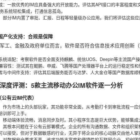
成
：一款优秀的IM应具备强大的开放能力。评估其API接口的丰富程度和
业务系统轻松集成，打通信息孤岛。
：部分IM内置了审批、汇报、日程等轻量级办公应用。我们将评估这些
创与国产化支持：合规是保障
军工、金融及政府单位而言，软件是否符合信息技术应用创新（
系统适配
：考察软件是否全面支持麒麟、统信UOS、Deepin等主流国产
U兼容性
：测试其在鲲鹏、申威、飞腾等国产处理器平台上的运行稳定性和
库与中间件支持
：评估其后端服务能否与达梦、人大金仓等国产数据库顺
深度评测：5款主流移动办公IM软件逐一分析
A（公有云IM代表）
：作为市场上的头部玩家，其功能非常全面，从考勤打卡到审批流程一应
培训即可上手。
：移动端体验流畅，消息同步及时。其小程序生态是巨大优势，能够集成
：其根本问题在于公有云部署模式。企业的所有沟通数据、文件和组织架
可以接受，但对于数据敏感的行业，无异于将企业的核心动脉交由他人掌
：对数据安全要求不高，追求功能丰富度和便捷性的互联网企业、初创团