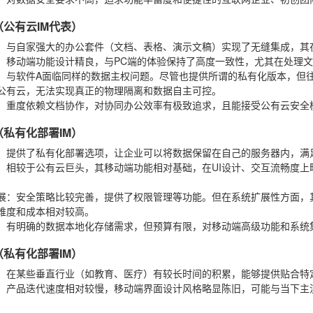
B（公有云IM代表）
：与自家强大的办公套件（文档、表格、演示文稿）实现了无缝集成，其
：移动端功能设计精良，与PC端的体验保持了高度一致性，尤其在处理
：与软件A面临同样的数据主权问题。尽管也提供所谓的私有化版本，但
公有云，无法实现真正的物理隔离和数据自主可控。
：重度依赖文档协作，对协同办公效率有极致追求，且能接受公有云安全
C（私有化部署IM）
：提供了私有化部署选项，让企业可以将数据保留在自己的服务器内，满
：相较于公有云巨头，其移动端功能相对基础，在UI设计、交互流畅度
。
展
：安全策略比较完善，提供了权限管理等功能。但在系统扩展性方面，其
难度和成本相对较高。
：有明确的数据本地化存储需求，但预算有限，对移动端高级功能和系统
D（私有化部署IM）
：在某些垂直行业（如教育、医疗）有较长时间的积累，能够提供贴合特
：产品迭代速度相对较慢，移动端界面设计风格略显陈旧，可能与当下主