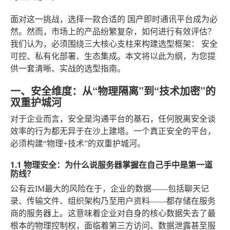
面对这一挑战，选择一款合适的
国产即时通讯平台
成为必
然。然而，市场上的产品纷繁复杂，如何进行有效评估？
我们认为，必须围绕三大核心支柱来构建选型框架：
安全
可控、私有化部署、生态集成
。本文将以此为纲，为您提
供一套清晰、实战的选型指南。
一、安全维度：从“物理隔离”到“技术加密”的
双重护城河
对于企业而言，安全是沟通平台的基石，任何脱离安全谈
效率的行为都无异于在沙上建塔。一个真正安全的平台，
必须构建“物理+技术”的双重护城河。
1.1 物理安全：为什么说服务器掌握在自己手中是第一道
防线？
公有云IM最大的风险在于，企业的数据——包括聊天记
录、传输文件、组织架构乃至用户资料——都存储在服务
商的服务器上。这意味着企业对自身的核心数据失去了最
根本的物理控制权，面临着第三方访问、数据泄露甚至服