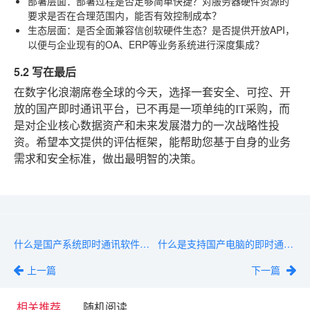
部署层面
：部署过程是否足够简单快捷？对服务器硬件资源的
要求是否在合理范围内，能否有效控制成本？
生态层面
：是否全面兼容信创软硬件生态？是否提供开放API，
以便与企业现有的OA、ERP等业务系统进行深度集成？
5.2 写在最后
在数字化浪潮席卷全球的今天，选择一套安全、可控、开
放的国产即时通讯平台，已不再是一项单纯的IT采购，而
是对企业核心数据资产和未来发展潜力的一次战略性投
资。希望本文提供的评估框架，能帮助您基于自身的业务
需求和安全标准，做出最明智的决策。
什么是国产系统即时通讯软件？一文帮你理清概念与价值
什么是支持国产电脑的即时通讯？一文搞懂核心功能与适用场景
上一篇
下一篇
相关推荐
随机阅读