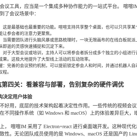
会议工具，应当是一个集成多种协作能力的一站式平台。
喧喧I
到了会议场景中：
：这是最基础也最重要的功能。喧喧支持共享整个桌面，也可以只共享某
能让参会者的注意力更聚焦。
：当需要团队进行头脑风暴或思路梳理时，一块无限画布的在线白板就派
纵即逝的灵感快速捕捉和沉淀下来。
：对于大型会议或培训，主持人可以将参会者拆分成多个独立的小组进行
成果。这极大地提升了大型线上活动的互动效率。
醒
：完善的会议预约机制，可以提前锁定参会人和时间，并通过机器人自
议程。
坑第四关：看兼容与部署，告别复杂的硬件调优
架构决定用户体验
不好用，底层的技术架构起着决定性作用。一些传统的视频会议
不同操作系统（如 Windows 和 macOS）上的体验差异巨大
型上，
喧喧IM
采用了
Electron+react
进行桌面端开发。这种现代化
性。无论团队成员使用的是 Windows、macOS 还是国产的 