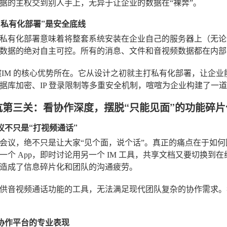
据的主权交到别人手上，无异于让企业的数据在“裸奔”。
么“私有化部署”是安全底线
私有化部署意味着将整套系统安装在企业自己的服务器上（无论
数据的绝对自主可控。所有的消息、文件和音视频数据都在内部
IM
的核心优势所在。它从设计之初就主打私有化部署，让企业
据库加密、IP 登录限制等多重安全机制，喧喧为企业构建了一
坑第三关：看协作深度，摆脱“只能见面”的功能碎片
会议不只是“打视频通话”
会议，绝不只是让大家“见个面，说个话”。真正的痛点在于如
一个 App，即时讨论用另一个 IM 工具，共享文档又要切换
造成了信息碎片化和团队的沟通疲劳。
供音视频通话功能的工具，无法满足现代团队复杂的协作需求。
站式协作平台的专业表现