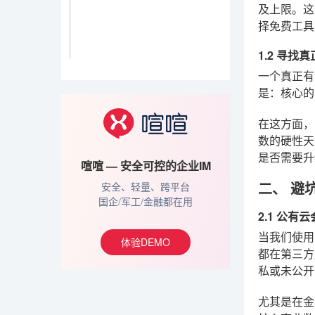
及上限。这
择免费工具
1.2 寻找
一个真正有
是：核心的
在这方面
数的硬性天
是否需要升
喧喧 — 安全可控的企业IM
二、 避
安全、轻量、跨平台
国企/军工/金融都在用
2.1 公
当我们使用
体验DEMO
都在第三方
私或未公开
尤其是在金