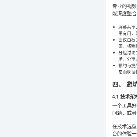
专业的视频
能深度整合
屏幕共享
常有用，
会议白板
签，将稍
分组讨论
场，分享
预约与提
忘而耽误
四、 避
4.1 技术
一个工具好
问题，或者在
在技术选
台的体验一致