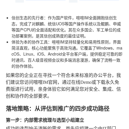
信创生态的先行者
：作为国产软件，喧喧IM全面拥抱信创生
态，完成了对麒麟、统信UOS等国产操作系统以及鲲鹏、申威
等国产CPU的全面适配和优化。其在众多国企、军工单位的成
功部署案例，是其信创成熟度的最佳证明。
体验为本的协作工具
：喧喧IM坚持轻量化和易用性原则，界面
简洁直观，核心功能聚焦于高效沟通。它覆盖了Windows、ma
cOS、Linux、iOS、Android全平台客户端，提供稳定可靠的即
时通讯、百人级音视频会议和多端消息漫游，确保了流畅一致
的协作体验。
如果您的企业正在寻找一个符合未来标准的办公平台，我
们建议您访问喧喧IM官网，通过在线Demo或下载永久免
费版进行试用，亲身体验它如何满足您对安全、集成、信
创和协作的全部要求。
落地策略：从评估到推广的四步成功路径
第一步：内部需求梳理与选型小组建立
成功的选型始于清晰的需求。首先应组建一个由IT部门、