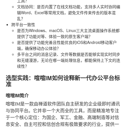
工具？
文档协同
：是否内置了在线文档功能，支持多人实时协同编
辑Word、Excel等常用文档，避免文件传来传去的版本混
乱？
跨平台一致性
是否为Windows、macOS、Linux三大主流桌面操作系统都
提供了功能对等、体验一致的原生客户端？
是否提供了功能完善且性能优良的iOS和Android移动客户
端，确保移动办公体验？
多平台之间的消息记录、文件等数据是否能够实现实时同步
和无缝漫游，无论在哪一端处理信息，都能保持上下文的连
续性？
选型实践：喧喧IM如何诠释新一代办公平台标
准
喧喧IM简介
喧喧IM是一款由禅道软件团队自主研发的企业级即时通讯
与协同平台。它并非一个大而全的工具，而是精准地专注
于一个核心定位：为国企、军工、金融、高端制造等对信
息安全、自主可控和信创合规有极致要求的行业，提供一