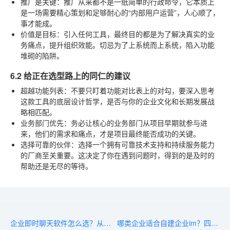
推广是关键
：推广从来都不是一纸简单的行政命令，它本质上
是一场需要精心策划和足够耐心的“内部用户运营”，人心顺了，
事才能成。
价值是目标
：引入任何工具，最终目的都是为了解决真实的业
务痛点，提升组织效能。切忌为了上系统而上系统，陷入功能
堆砌的陷阱。
6.2 给正在选型路上的同仁的建议
超越功能列表
：不要只盯着功能对比表上的对勾，要深入思考
这款工具的底层设计哲学，是否与你的企业文化和长期发展战
略相匹配。
业务部门优先
：务必让核心的业务部门从项目早期就参与进
来，他们的需求和痛点，才是项目最终能否成功的关键。
选择可靠的伙伴
：选择一个拥有可靠技术支持和持续服务能力
的厂商至关重要。这决定了你在遇到问题时，得到的是及时的
帮助还是无尽的等待。
企业即时聊天软件怎么选？从功能、部署到成本的全流程落地指南
哪类企业适合自建企业im？四个案例给出判断依据