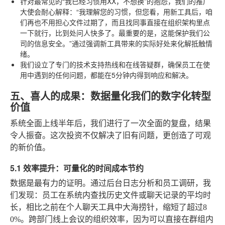
针对最常见的“我已经习惯用XX，不想换”的抱怨，我们的推广
大使会耐心解释：“我理解您的习惯，但您看，用新工具后，咱
们再也不用担心文件过期了，而且找同事直接在组织架构里点
一下就行，比到处问人快多了。最重要的是，这能保护我们公
司的信息安全。”通过强调新工具带来的实际好处来化解抵触情
绪。
我们设立了专门的技术支持热线和在线答疑群，确保员工在使
用中遇到的任何问题，都能在5分钟内得到响应和解决。
五、喜人的成果：数据量化我们的数字化转型
价值
系统全面上线半年后，我们进行了一次全面的复盘，结果
令人振奋。这次投资不仅解决了旧有问题，更创造了可观
的新价值。
5.1 效率提升：可量化的时间成本节约
数据是最有力的证明。通过后台日志分析和员工调研，我
们发现：员工在系统内查找历史文件或聊天记录的平均时
长，相比之前在个人聊天工具中大海捞针，缩短了超过8
0%。跨部门线上会议的组织效率，因为可以直接在群组内