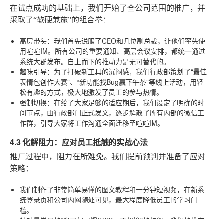
在试点成功的基础上，我们开始了全公司范围的推广，并
采取了“软硬兼施”的组合拳：
高层带头
：我们首先说服了CEO和几位副总裁，让他们率先使
用喧喧IM。所有公司的重要通知、高层会议安排，都统一通过
系统大群发布。自上而下的推动力是无可替代的。
趣味引导
：为了打破新工具的沉闷感，我们行政部策划了“最佳
表情包创作大赛”、“新功能找Bug赢下午茶”等线上活动，用轻
松有趣的方式，极大地激发了员工的参与热情。
强制切换
：在给了大家足够的适应期后，我们设定了明确的时
间节点，由行政部门正式发文，逐步解散了所有内部的微信工
作群，引导大家将工作沟通全面迁移至喧喧IM。
4.3 化解阻力：应对员工抵触的实战心法
推广过程中，阻力在所难免。我们提前预判并准备了应对
策略：
我们制作了非常简单易懂的图文教程和一分钟短视频，在新系
统登录页和公司内网随处可见，最大程度降低员工的学习门
槛。