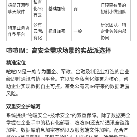
私有
极简开源型
IT预算有限的
化/公
基础加密
弱
聊天软件
初创小微团队
有云
公有
研发团队、特
特定业务协
云/私
标准加密
一般
定业务线内部
作型平台
有化
协同
喧喧IM：高安全需求场景的实战派选择
精准定位
喧喧IM是一款专为国企、军政、金融及制造业打造的企业
级即时通讯与协同平台。它以安全私有化部署为核心，帮
助企业实现数据自主可控，避免公有云IM带来的数据泄露
风险。
双重安全护城河
系统提供“物理安全+技术安全”的双重保障。除了数据完全
掌握在企业手中的私有化部署，喧喧IM还支持通讯全链路
加密、数据库消息加密存储以及服务端文件加密。配合严