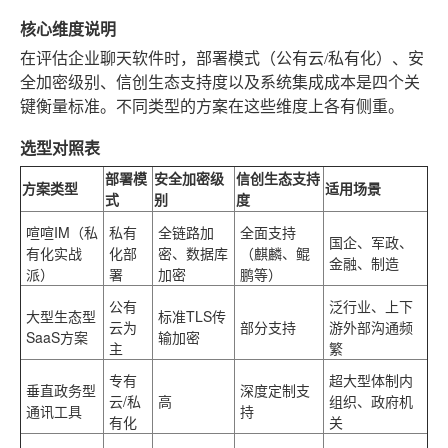
核心维度说明
在评估企业聊天软件时，部署模式（公有云/私有化）、安
全加密级别、信创生态支持度以及系统集成成本是四个关
键衡量标准。不同类型的方案在这些维度上各有侧重。
选型对照表
部署模
安全加密级
信创生态支持
方案类型
适用场景
式
别
度
喧喧IM
（私
私有
全链路加
全面支持
国企、军政、
有化实战
化部
密、数据库
（麒麟、鲲
金融、制造
派）
署
加密
鹏等）
公有
泛行业、上下
大型生态型
标准TLS传
云为
部分支持
游外部沟通频
SaaS方案
输加密
主
繁
专有
超大型体制内
垂直政务型
深度定制支
云/私
高
组织、政府机
通讯工具
持
有化
关