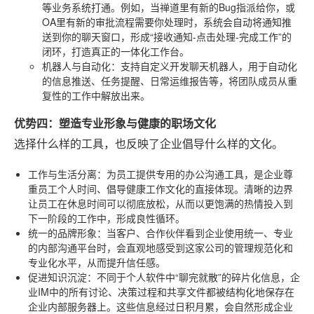
等业务系统打通。例如，当禅道里有新的Bug指派给你，或
OA里有新的审批流程需要你处理时，系统会自动将通知推
送到你的聊天窗口，形成“接收通知-点击处理-完成工作”的
闭环，打造真正的一体化工作台。
机器人与自动化
：支持自定义开发聊天机器人，用于自动化
的信息推送、任务提醒、日常运维报告等，将团队成员从重
复性的工作中解放出来。
优势四：塑造专业形象与健康的职场文化
选择什么样的工具，也反映了企业倡导什么样的文化。
工作与生活分离
：为员工提供专用的办公沟通工具，是企业尊
重员工个人时间、倡导健康工作文化的直接体现。清晰的边界
让员工在休息时间可以彻底放松，从而以更饱满的热情投入到
下一阶段的工作中，形成良性循环。
统一的品牌形象
：当客户、合作伙伴看到企业使用统一、专业
的内部沟通平台时，会直观地感受到这家公司的管理规范化和
专业化水平，从而提升信任感。
促进知识沉淀
：不同于个人软件中“聊完就散”的碎片化信息，企
业IM中的所有讨论、决策过程和共享文件都被结构化地保存在
企业内部服务器上。这些信息经过日积月累，会自然形成企业