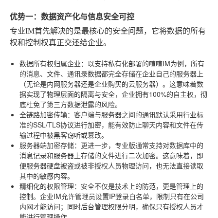
优势一：数据资产化与信息安全可控
专业IM首先解决的是最核心的安全问题，它将数据的所有
权和控制权真正交还给企业。
数据所有权归属企业
：以支持私有化部署的喧喧IM为例，所有
的消息、文件、通讯录数据都完全存储在企业自己的服务器上
（无论是内网服务器还是企业购买的云服务器）。这意味着数
据实现了物理层面的隔离与安全，企业拥有100%的自主权，彻
底杜免了第三方数据泄露的风险。
全链路加密传输
：客户端与服务器之间的通讯默认采用行业标
准的SSL/TLS协议进行加密，能有效防止聊天内容和文件在传
输过程中被黑客窃听或篡改。
服务器端加密存储
：更进一步，专业版通常支持对数据库中的
消息记录和服务器上存储的文件进行二次加密。这意味着，即
便服务器硬盘被盗或被非授权人员物理访问，也无法直接读取
其中的敏感内容。
精细化的权限管理
：安全不仅是技术上的防范，更是管理上的
控制。企业IM允许管理员设置IP登录白名单，限制只有在公司
内网才能访问；同时后台管理权限分明，确保只有授权人员才
能进行管理操作。