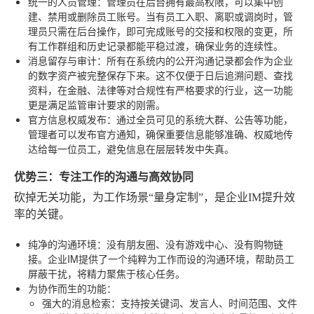
统一的人员管理
：管理员在后台拥有最高权限，可以集中创
建、禁用或删除员工账号。当有员工入职、离职或调岗时，管
理员只需在后台操作，即可完成账号的交接和权限的变更，所
有工作群组和历史记录都能平稳过渡，确保业务的连续性。
消息留存与审计
：所有在系统内的公开沟通记录都会作为企业
的数字资产被完整保存下来。这不仅便于日后追溯问题、查找
资料，在金融、法律等对合规性有严格要求的行业，这一功能
更是满足监管审计要求的刚需。
官方信息权威发布
：通过全员可见的系统大群、公告等功能，
管理者可以发布官方通知，确保重要信息能够准确、权威地传
达给每一位员工，避免信息在层层转发中失真。
优势三：专注工作的沟通与高效协同
砍掉无关功能，为工作场景“量身定制”，是企业IM提升效
率的关键。
纯净的沟通环境
：没有朋友圈、没有游戏中心、没有购物链
接。企业IM提供了一个纯粹为工作而设的沟通环境，帮助员工
屏蔽干扰，将精力聚焦于核心任务。
为协作而生的功能
：
强大的消息检索
：支持按关键词、发言人、时间范围、文件