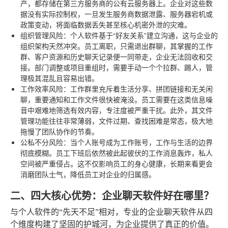
产，都存储在第三方服务商的公有云服务器上。企业对这些数
据没有实际控制权，一旦发生服务商数据泄露、服务器宕机或
政策变动，将面临数据丢失甚至核心机密外泄的灾难。
组织管理风险
：个人软件基于“好友关系”建立沟通，这与企业的
组织架构天然冲突。员工离职，只需退出群聊，其掌握的工作
群、客户资源和历史聊天记录便一同带走，企业无法回收和交
接。部门调整或项目重组时，需要手动一个个拉群、踢人，管
理极其混乱且容易出错。
工作效率风险
：工作群里充斥着生活分享、拼团链接和无关闲
聊，重要通知和工作文件很快被淹没。员工需要在这类信息噪
音中艰难地筛选有效内容，专注度被严重干扰。此外，其文件
管理功能往往非常薄弱，文件过期、查找困难是常态，极大地
拖慢了团队协作的节奏。
公私不分风险
：当个人账号成为工作账号，工作与生活的边界
彻底模糊。员工下班后依然被此起彼伏的工作消息轰炸，私人
空间被严重侵占。这不仅影响员工的身心健康，长期来看更会
消磨团队士气，降低员工对企业的归属感。
二、四大核心优势：企业聊天软件好在哪里？
与个人软件的“先天不足”相对，专业的企业聊天软件从四
个维度构建了坚固的护城河，为企业提供了真正的价值。