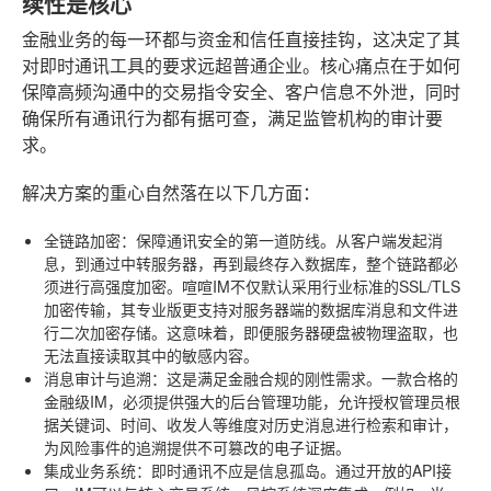
续性是核心
金融业务的每一环都与资金和信任直接挂钩，这决定了其
对即时通讯工具的要求远超普通企业。核心痛点在于如何
保障高频沟通中的交易指令安全、客户信息不外泄，同时
确保所有通讯行为都有据可查，满足监管机构的审计要
求。
解决方案的重心自然落在以下几方面：
全链路加密
：保障通讯安全的第一道防线。从客户端发起消
息，到通过中转服务器，再到最终存入数据库，整个链路都必
须进行高强度加密。喧喧IM不仅默认采用行业标准的SSL/TLS
加密传输，其专业版更支持对服务器端的数据库消息和文件进
行二次加密存储。这意味着，即便服务器硬盘被物理盗取，也
无法直接读取其中的敏感内容。
消息审计与追溯
：这是满足金融合规的刚性需求。一款合格的
金融级IM，必须提供强大的后台管理功能，允许授权管理员根
据关键词、时间、收发人等维度对历史消息进行检索和审计，
为风险事件的追溯提供不可篡改的电子证据。
集成业务系统
：即时通讯不应是信息孤岛。通过开放的API接