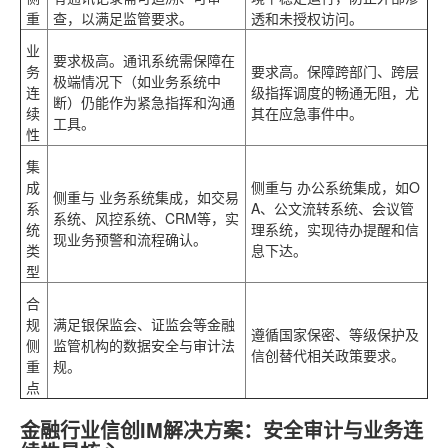
重
查，以满足监管要求。
透和未授权访问。
业
要求极高。通讯系统需保障在
务
要求高。保障跨部门、跨层
极端情况下（如业务系统中
连
级指挥调度的畅通无阻，尤
断）仍能作为紧急指挥和沟通
续
其在应急事件中。
工具。
性
集
成
侧重与
办公系统
集成，如O
侧重与
业务系统
集成，如交易
系
A、公文流转系统、会议管
系统、风控系统、CRM等，实
统
理系统，实现待办提醒和信
现业务预警和流程确认。
类
息下达。
型
合
规
满足银保监会、证监会等金融
遵循国家保密、等级保护及
侧
监管机构的数据安全与审计法
信创替代相关政策要求。
重
规。
点
金融行业信创IM解决方案：安全审计与业务连