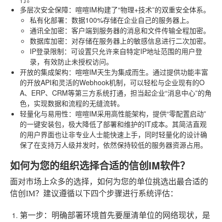
多层次安全保障
：喧喧IM构建了“物理+技术”的双重安全体系。
私有化部署
：数据100%存储在企业自己的服务器上。
通讯全加密
：客户端到服务器的消息和文件传输全程加密。
数据库加密
：对存储在服务器上的敏感信息进行二次加密。
IP登录限制
：可设置只允许来自特定IP地址范围的用户登
录，有效防止未授权访问。
开放的集成架构
：喧喧IM天生为集成而生。通过提供功能丰富
的开放API和灵活的Webhook机制，可以轻松与企业现有的O
A、ERP、CRM等第三方系统打通，担当起企业“消息中心”的角
色，实现数据和流程的无缝流转。
轻量化与易用性
：喧喧IM采用高性能架构，提供“零配置启动”
的一键安装包，极大降低了部署和维护的IT成本。其简洁直观
的用户界面也让非专业人士能快速上手，同时轻量化的设计确
保了在支持万人级并发时，依然保持较低的服务器资源占用。
如何为您的组织选择合适的信创IM软件？
面对市场上众多的选择，如何为您的单位挑选出最合适的
信创IM？建议遵循以下四个步骤进行系统评估：
第一步：明确部署环境
首先要厘清单位的网络现状，是