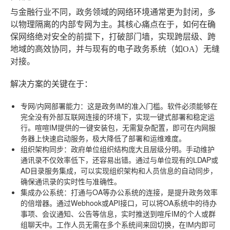
与金融行业不同，政务领域的网络环境通常更为封闭，多
以物理隔离的内部专网为主。其核心痛点在于，如何在确
保网络绝对安全的前提下，打破部门墙，实现跨层级、跨
地域的高效协同，并与现有的电子政务系统（如OA）无缝
对接。
解决方案的关键在于：
专网/内网部署能力
：这是政务IM的准入门槛。软件必须能够在
完全没有外部互联网连接的环境下，实现一键式部署和稳定运
行。喧喧IM提供的一键安装包，无需复杂配置，即可在内网服
务器上快速启动服务，极大降低了部署和运维难度。
组织架构同步
：政府单位组织结构庞大且层级分明。手动维护
通讯录不仅效率低下，还容易出错。通过与单位现有的LDAP或
AD目录服务集成，可以实现组织架构和人员信息的自动同步，
确保通讯录的实时性与准确性。
集成办公系统
：打通与OA等办公系统的连接，是提升政务效率
的倍增器。通过Webhook或API接口，可以将OA系统中的待办
事项、会议通知、公告等信息，实时推送到喧斥IM的个人或群
组聊天中。工作人员无需在多个系统间来回切换，在IM内即可