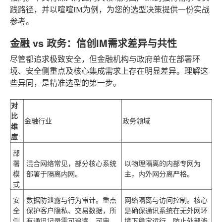
践路径，并以喧喧IM为例，为您的选型决策提供一份实战
参考。
金融 vs 政务：信创IM需求差异与共性
尽管都追求极致安全，但金融机构与政府单位在部署环
境、安全侧重点及核心集成需求上存在明显差异。理解这
些异同，是精准选型的第一步。
对
比
金融行业
政务领域
维
度
部
署
混合网络常见，部分核心系统
以物理隔离的内部专网为
模
部署于隔离内网。
主，内外网分离严格。
式
安
数据防泄露与行为审计
。重点
网络隔离与访问控制
。核心
全
保护客户隐私、交易数据，所
是确保通讯系统在无外网环
侧
有通讯记录需可追溯、可审
境下稳定运行，防止外部渗