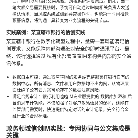
口，IM可以与核心交易系统、风控系统深度集成。例如，当一
笔大额交易需要复核时，系统可自动通过IM向相关负责人发送
确认请求；当风控系统监测到异常操作时，也能第一时间推送
预警信息，将沟通工具转变为业务流程的关键节点。
实践案例：某直辖市银行的信创实践
某直辖市银行在数字化转型过程中，亟需一套既能满足信
创要求，又能保障内部沟通绝对安全的即时通讯平台。最
终，该行选择通过
私有化部署喧喧IM
来构建内部的安全通
讯体系。
数据自主可控
：通过将喧喧IM的服务端完整部署在银行自有的
数据中心，所有消息、文件和用户数据均不出内网，从物理层
面杜绝了公有云方案可能存在的数据泄露风险。
满足合规审计
：银行利用喧喧IM专业版提供的
数据库加密
和
后
台消息审计
功能，不仅加强了对客户敏感信息的保护，还能在
监管部门需要时，快速提供特定对话的审计记录，完全符合金
融行业的合规标准。
政务领域信创IM实践：专网协同与公文集成是
关键