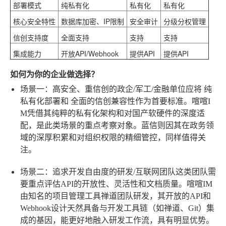
部署模式
纯私有化
私有化
私有化
核心安全特性
数据库加密、IP限制
安全审计
分级分权管理
信创支持度
全面支持
支持
支持
集成能力
开放API/Webhook
提供API
提供API
如何为你的企业做选择？
场景一：高安全、重信创的政企/军工/金融单位
应将
纯
私有化部署
和
全面的信创兼容性
作为首要标准。喧喧I
M凭借其纯粹的私有化架构和对国产软硬件的深度适
配，是此类场景的重点考察对象。蓝信则因其在政务领
域的深厚积累和对组织权限的精细管控，同样值得关
注。
场景二：追求开发自由度的研发/互联网团队
这类团队需
要重点评估API的开放性、灵活性和文档质量。喧喧IM
由知名的项目管理工具禅道团队研发，其开放的API和
Webhook设计天然具备与开发工具链（如禅道、Git）集
成的基因，能更好地融入研发工作流，具有明显优势。