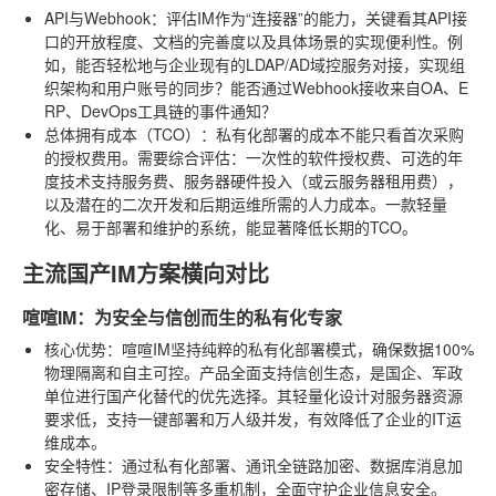
API与Webhook
：评估IM作为“连接器”的能力，关键看其API接
口的开放程度、文档的完善度以及具体场景的实现便利性。例
如，能否轻松地与企业现有的LDAP/AD域控服务对接，实现组
织架构和用户账号的同步？能否通过Webhook接收来自OA、E
RP、DevOps工具链的事件通知？
总体拥有成本（TCO）
：私有化部署的成本不能只看首次采购
的授权费用。需要综合评估：一次性的软件授权费、可选的年
度技术支持服务费、服务器硬件投入（或云服务器租用费），
以及潜在的二次开发和后期运维所需的人力成本。一款轻量
化、易于部署和维护的系统，能显著降低长期的TCO。
主流国产IM方案横向对比
喧喧IM：为安全与信创而生的私有化专家
核心优势
：喧喧IM坚持纯粹的私有化部署模式，确保数据100%
物理隔离和自主可控。产品全面支持信创生态，是国企、军政
单位进行国产化替代的优先选择。其轻量化设计对服务器资源
要求低，支持一键部署和万人级并发，有效降低了企业的IT运
维成本。
安全特性
：通过私有化部署、通讯全链路加密、数据库消息加
密存储、IP登录限制等多重机制，全面守护企业信息安全。