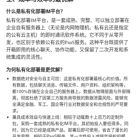
什么是私有化部署IM平台？
私有化部署IM平台，是一套成熟、完整、可以独立部署在
企业自有服务器上（无论是内网物理机、私有云还是指定
的公有云主机）的即时通讯软件系统。它不同于从零开
发，也区别于依赖公有云的PaaS服务。这种平台既提供了
开箱即用的核心聊天、协作功能，又保留了二次开发和系
统集成的灵活性。
为何私有化部署是更优解？
数据绝对安全与自主可控
：这是私有化部署最核心的价值。所
有数据，包括聊天消息、传输文件、用户资料、组织架构等，
都100%存储在企业自己的服务器上。数据从物理层面与外部隔
离，彻底杜绝了因第三方服务商导致的数据泄露风险，能够完
全满足金融、军工、国企等行业对数据安全和合规性的严苛要
求。
兼具成本效益与快速上线
：相较于动辄数十上百万的定制外
包，采购一套成熟的私有化IM平台，其初始投入要低得多。同
时，因为它已经是成熟产品，部署后即可使用，省去了漫长的
开发周期。相较于PaaS服务，其一次性投入或按年授权的模