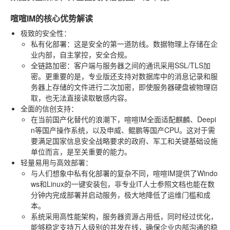
喧喧IM的核心优势解读
极致的安全性
：
私有化部署
：这是安全的第一道防线。数据物理上存储在企
业内部，自主掌控，安全合规。
全链路加密
：客户端与服务器之间的通讯采用SSL/TLS加
密。更重要的是，专业版还支持对数据库中的消息记录和服
务器上存储的文件进行二次加密，即使服务器硬盘被物理窃
取，也无法直接读取敏感内容。
全面的信创支持
：
在当前国产化替代的浪潮下，喧喧IM全面适配麒麟、Deepi
n等国产操作系统，以及申威、鲲鹏等国产CPU。这对于需
要满足国家信息安全战略要求的政府、军工和关键基础设施
单位而言，是至关重要的能力。
轻量易用与高效部署
：
与人们想象中私有化部署的复杂不同，喧喧IM提供了Windo
ws和Linux的一键安装包，非专业IT人士参照文档也能在数
分钟内完成部署并启动服务，极大地降低了运维门槛和成
本。
系统采用高性能架构，服务器资源占用低，同时经过优化，
能够稳定支持万人级别的并发在线，确保企业内部沟通的稳