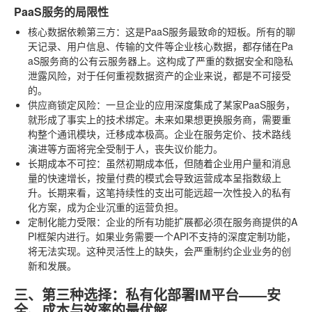
PaaS服务的局限性
核心数据依赖第三方
：这是PaaS服务最致命的短板。所有的聊
天记录、用户信息、传输的文件等企业核心数据，都存储在Pa
aS服务商的公有云服务器上。这构成了严重的数据安全和隐私
泄露风险，对于任何重视数据资产的企业来说，都是不可接受
的。
供应商锁定风险
：一旦企业的应用深度集成了某家PaaS服务，
就形成了事实上的技术绑定。未来如果想更换服务商，需要重
构整个通讯模块，迁移成本极高。企业在服务定价、技术路线
演进等方面将完全受制于人，丧失议价能力。
长期成本不可控
：虽然初期成本低，但随着企业用户量和消息
量的快速增长，按量付费的模式会导致运营成本呈指数级上
升。长期来看，这笔持续性的支出可能远超一次性投入的私有
化方案，成为企业沉重的运营负担。
定制化能力受限
：企业的所有功能扩展都必须在服务商提供的A
PI框架内进行。如果业务需要一个API不支持的深度定制功能，
将无法实现。这种灵活性上的缺失，会严重制约企业业务的创
新和发展。
三、第三种选择：私有化部署IM平台——安
全、成本与效率的最优解