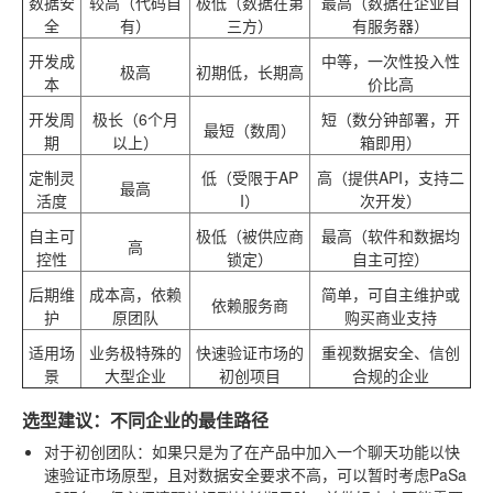
数据安
较高（代码自
极低（数据在第
最高（数据在企业自
全
有）
三方）
有服务器）
开发成
中等，一次性投入性
极高
初期低，长期高
本
价比高
开发周
极长（6个月
短（数分钟部署，开
最短（数周）
期
以上）
箱即用）
定制灵
低（受限于AP
高（提供API，支持二
最高
活度
I）
次开发）
自主可
极低（被供应商
最高（软件和数据均
高
控性
锁定）
自主可控）
后期维
成本高，依赖
简单，可自主维护或
依赖服务商
护
原团队
购买商业支持
适用场
业务极特殊的
快速验证市场的
重视数据安全、信创
景
大型企业
初创项目
合规的企业
选型建议：不同企业的最佳路径
对于初创团队
：如果只是为了在产品中加入一个聊天功能以快
速验证市场原型，且对数据安全要求不高，可以暂时考虑PaSa