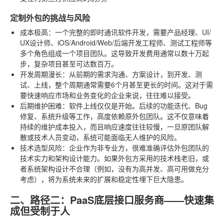
定制外包的挑战与风险
成本极高
：一个完整的即时通讯软件开发，需要产品经理、UI/
UX设计师、iOS/Android/Web/后端开发工程师、测试工程师等
多个角色组成一个项目团队。这导致开发费用通常以数十万起
步，复杂项目甚至可达数百万。
开发周期漫长
：从前期的需求沟通、方案设计，到开发、测
试、上线，整个周期通常需要6个月甚至更长的时间。这对于需
要快速响应市场和业务变化的企业来说，往往难以接受。
后期维护困难
：软件上线仅仅是开始。后续的功能迭代、Bug
修复、系统升级等工作，高度依赖原外包团队。这不仅意味着
持续的维护成本投入，而且响应速度往往较慢，一旦原团队解
散或技术人员变动，系统可能面临无人维护的风险。
技术选型风险
：企业作为非专业方，很难准确评估外包团队的
技术实力和架构设计能力。如果外包方采用的技术栈老旧，或
者系统架构设计不合理（例如，没有为高并发、高可用做充分
考虑），将为系统未来的扩展和稳定性埋下巨大隐患。
二、路径二：PaaS底层接口服务商——快速集
成但受制于人