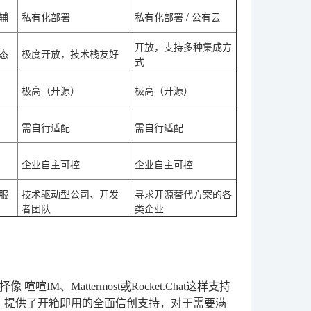
辅
私有化部署
私有化部署
/ 公有云
开放，支持多种集成方
态
极度开放，技术栈友好
式
极高（开源）
极高（开源）
需自行适配
需自行适配
企业自主可控
企业自主可控
服
技术驱动型公司、开发
寻求开源替代方案的各
者团队
类企业
选择像
喧喧IM
、Mattermost或Rocket.Chat这样支持
，提供了开箱即用的全面信创支持，对于需要满