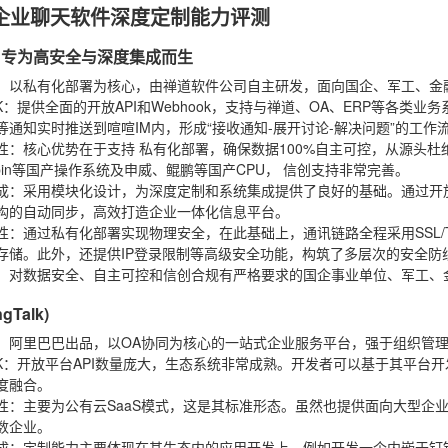
企业聊天软件深度定制能力评测
IM：专为高安全与深度集成而生
：以私有化部署为核心，由禅道软件公司自主研发，面向国企、军工、金
K
：提供全面的开放API和Webhook，支持与禅道、OA、ERP等各类
等通知实时推送到喧喧IM内，形成“接收通知-展开讨论-解决问题”的工作
性
：核心优势在于支持
私有化部署
，确保数据100%自主可控，从源头
epin等国产操作系统及申威、鲲鹏等国产CPU，
信创支持
非常完善。
成
：采用模块化设计，为深度定制和系统集成提供了良好的基础。通过开放
构的自动同步，高效打造企业一体化信息平台。
性
：通过私有化部署实现物理安全，在此基础上，通讯链路全程采用SSL/
存储。此外，还提供IP登录限制等高级安全功能，构筑了多层次的安全防
：对数据安全、自主可控和信创合规有严格要求的国企事业单位、军工、
ngTalk)
：阿里巴巴出品，以OA协同为核心的一站式企业服务平台，强于组织管
K
：开放平台API数量庞大，生态系统非常成熟。开发者可以基于其平台开
度融合。
性
：主要为公有云SaaS模式，这是其标准形态。虽然也提供面向大型企
数企业。
成
：定制能力主要体现在其生态内的应用开发上，例如开发一个内嵌于钉