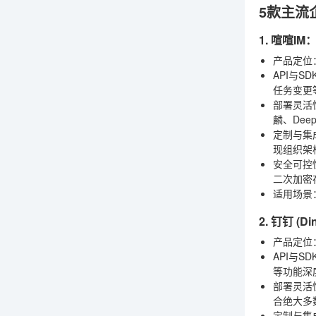
5款主流
1. 喧喧
产品定位
API与SD
任务变更
部署灵活
麟、De
定制与集
现组织架
安全可控
二次加密
适用场景
2. 钉钉 (Di
产品定位
API与SD
等功能深
部署灵活
合绝大多
定制与集