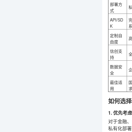
部署方
式
API/SD
K
定制自
由度
信创支
持
数据安
企
全
最佳适
国
用
如何选择
1. 优先
对于金融、
私有化部署