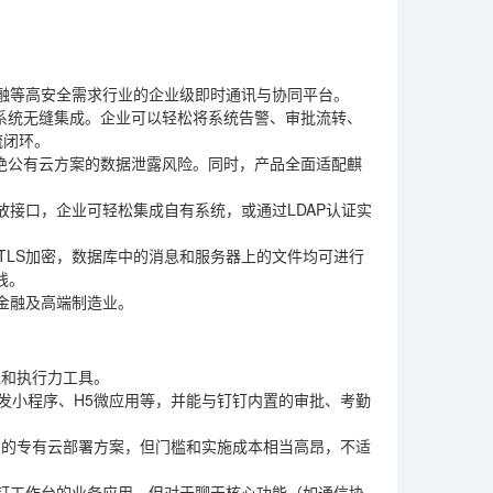
融等高安全需求行业的企业级即时通讯与协同平台。
业务系统无缝集成。企业可以轻松将系统告警、审批流转、
流闭环。
杜绝公有云方案的数据泄露风险。同时，产品全面适配麒
接口，企业可轻松集成自有系统，或通过LDAP认证实
TLS加密，数据库中的消息和服务器上的文件均可进行
线。
金融及高端制造业。
理和执行力工具。
发小程序、H5微应用等，并能与钉钉内置的审批、考勤
业的专有云部署方案，但门槛和实施成本相当高昂，不适
钉工作台的业务应用。但对于聊天核心功能（如通信协