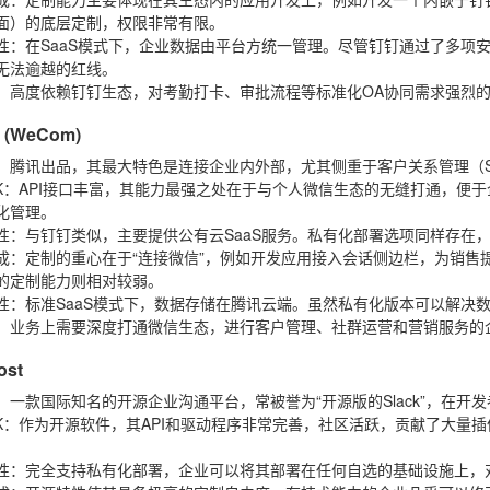
界面）的底层定制，权限非常有限。
性
：在SaaS模式下，企业数据由平台方统一管理。尽管钉钉通过了多项
无法逾越的红线。
：高度依赖钉钉生态，对考勤打卡、审批流程等标准化OA协同需求强烈
 (WeCom)
：腾讯出品，其最大特色是连接企业内外部，尤其侧重于客户关系管理（S
K
：API接口丰富，其能力最强之处在于与个人微信生态的无缝打通，便
化管理。
性
：与钉钉类似，主要提供公有云SaaS服务。私有化部署选项同样存在
成
：定制的重心在于“连接微信”，例如开发应用接入会话侧边栏，为销售
的定制能力则相对较弱。
性
：标准SaaS模式下，数据存储在腾讯云端。虽然私有化版本可以解决
：业务上需要深度打通微信生态，进行客户管理、社群运营和营销服务的
ost
：一款国际知名的开源企业沟通平台，常被誉为“开源版的Slack”，在开
K
：作为开源软件，其API和驱动程序非常完善，社区活跃，贡献了大量插件和集
。
性
：完全支持私有化部署，企业可以将其部署在任何自选的基础设施上，