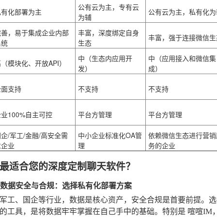
公有云为主，专有云
私有化部署为主
公有云为主，私有化为
为辅
完善，易于集成企业内部
丰富，深度绑定自身
丰富，强于连接微信生
系统
生态
中（生态内应用开
中（应用接入和微信集
高（模块化、开放API）
发）
成）
全面支持
不支持
不支持
业100%自主可控
平台方管理
平台方管理
企/军工/金融/高安全需
中小企业标准化OA管
依赖微信生态进行营销
求企业
理
务的企业
最适合您的深度定制聊天软件？
考虑数据安全与合规：选择私有化部署方案
军工、国企等行业，数据是核心资产，安全合规是首要前提。
的工具，是将数据牢牢掌握在自己手中的基础。特别是
喧喧IM