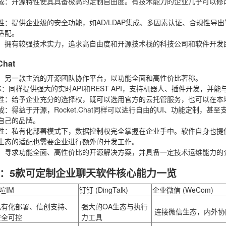
成
：开源特性使其具备极高的定制自由度。有技术能力的企业几乎可以修
性
：提供企业级的安全功能，如AD/LDAP集成、多因素认证、合规性
适配。
：拥有较强技术实力，追求高自由度和开源技术栈的科技公司和软件开发
Chat
：另一款主流的开源团队协作平台，以功能全面和高性价比著称。
K
：同样提供强大的实时API和REST API，支持机器人、插件开发，
性
：给予企业充分的选择权，既可以选用官方的云托管服务，也可以在本
成
：得益于开源，Rocket.Chat同样可以进行自由的UI、功能定制，甚至支持
自己的品牌。
性
：私有化部署模式下，数据控制权完全掌握在企业手中。软件自身也提供端到
生态的适配也需要企业进行额外的开发工作。
：寻求功能全面、高性价比的开源解决方案，并具备一定技术运维能力的
：5款可定制企业聊天软件核心能力一览
喧IM
钉钉 (DingTalk)
企业微信 (WeCom)
私有化部署、信创支持、
强大的OA生态与执行
连接微信生态，内外协
安全可控
力工具