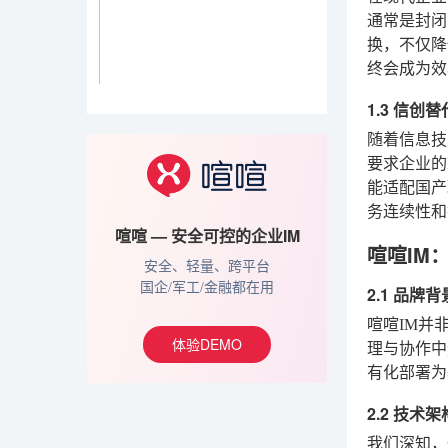
通常是封闭
换，不仅降
终会成为效
1.3 信
随着信息技
要求企业的
能适配国产
务连续性和
喧喧 — 安全可控的企业IM
喧喧IM
安全、轻量、跨平台
国企/军工/金融都在用
2.1 品
喧喧IM并
体验DEMO
理与协作中
有化部署为
2.2 技
我们深知，