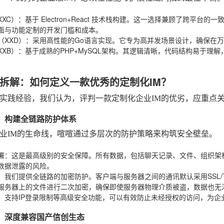
XC）
：基于
Electron+React
技术栈构建。这一选择兼顾了跨平台的一致
面与功能定制的开发门槛和成本。
（XXD）
：采用高性能的Go语言实现。它专为高并发场景设计，确保在
XB）
：基于成熟的PHP+MySQL架构。其逻辑清晰，代码结构易于理
拆解：如何定义一款优秀的定制化IM？
实践经验，我们认为，评判一款定制化企业IM的优劣，应重点
全性：构建全链路防护体系
业IM的生命线，喧喧通过多层次的防护策略来构筑安全壁垒。
署
：这是最高级别的安全保障。所有数据，包括聊天记录、文件、组织架
数据泄露的风险。
：我们提供全链路的加密防护。客户端与服务器之间的通讯默认采用SSL/
服务器上的文件进行二次加密，确保即使服务器物理介质被盗，数据也无
：支持IP登录限制等高级安全功能，可以有效防止未经授权的访问，为企
配性：深度兼容国产信创生态