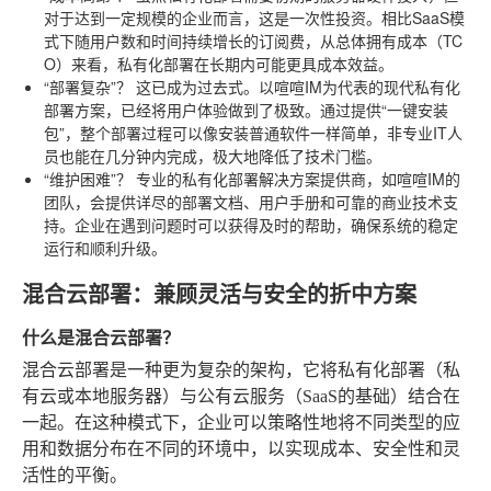
对于达到一定规模的企业而言，这是一次性投资。相比SaaS模
式下随用户数和时间持续增长的订阅费，从总体拥有成本（TC
O）来看，私有化部署在长期内可能更具成本效益。
“部署复杂”？
这已成为过去式。以喧喧IM为代表的现代私有化
部署方案，已经将用户体验做到了极致。通过提供“一键安装
包”，整个部署过程可以像安装普通软件一样简单，非专业IT人
员也能在几分钟内完成，极大地降低了技术门槛。
“维护困难”？
专业的私有化部署解决方案提供商，如喧喧IM的
团队，会提供详尽的部署文档、用户手册和可靠的商业技术支
持。企业在遇到问题时可以获得及时的帮助，确保系统的稳定
运行和顺利升级。
混合云部署：兼顾灵活与安全的折中方案
什么是混合云部署？
混合云部署是一种更为复杂的架构，它将私有化部署（私
有云或本地服务器）与公有云服务（SaaS的基础）结合在
一起。在这种模式下，企业可以策略性地将不同类型的应
用和数据分布在不同的环境中，以实现成本、安全性和灵
活性的平衡。