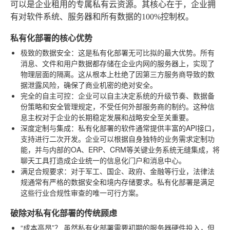
可以是企业租用的专属私有云资源。其核心在于，企业拥
有对软件系统、服务器和所有数据的100%控制权。
私有化部署的核心优势
极致的数据安全
：这是私有化部署无可比拟的最大优势。所有
消息、文件和用户数据都存储在企业内网的服务器上，实现了
物理层面的隔离。这从根本上杜绝了因第三方服务商导致的数
据泄露风险，确保了商业机密的绝对安全。
完全的自主可控
：企业可以自主决定系统的升级节奏、数据备
份策略和安全管理规定，不受任何外部服务商的制约。这种信
息主权对于企业的长期稳定发展和战略安全至关重要。
深度定制与集成
：私有化部署的软件通常提供丰富的API接口，
支持进行二次开发。企业可以根据自身独特的业务需求定制功
能，并与内部的OA、ERP、CRM等关键业务系统无缝集成，将
聊天工具打造成企业统一的信息化门户和消息中心。
满足合规要求
：对于军工、国企、政府、金融等行业，法律法
规通常有严格的数据安全和境内存储要求。私有化部署是满足
这些行业合规性审查的唯一可行方案。
破除对私有化部署的传统顾虑
“成本高昂”？
虽然私有化部署需要初期的服务器硬件投入，但