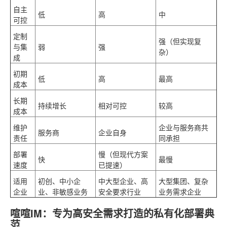
自主
低
高
中
可控
定制
强（但实现复
与集
弱
强
杂）
成
初期
低
高
最高
成本
长期
持续增长
相对可控
较高
成本
维护
企业与服务商共
服务商
企业自身
责任
同承担
部署
慢（但现代方案
快
最慢
速度
已提速）
适用
初创、中小企
中大型企业、高
大型集团、复杂
企业
业、非敏感业务
安全要求行业
业务需求企业
喧喧IM：专为高安全需求打造的私有化部署典
范