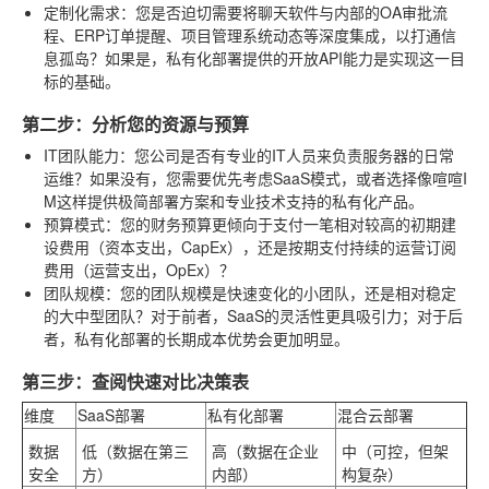
定制化需求
：您是否迫切需要将聊天软件与内部的OA审批流
程、ERP订单提醒、项目管理系统动态等深度集成，以打通信
息孤岛？如果是，私有化部署提供的开放API能力是实现这一目
标的基础。
第二步：分析您的资源与预算
IT团队能力
：您公司是否有专业的IT人员来负责服务器的日常
运维？如果没有，您需要优先考虑SaaS模式，或者选择像喧喧I
M这样提供极简部署方案和专业技术支持的私有化产品。
预算模式
：您的财务预算更倾向于支付一笔相对较高的初期建
设费用（资本支出，CapEx），还是按期支付持续的运营订阅
费用（运营支出，OpEx）？
团队规模
：您的团队规模是快速变化的小团队，还是相对稳定
的大中型团队？对于前者，SaaS的灵活性更具吸引力；对于后
者，私有化部署的长期成本优势会更加明显。
第三步：查阅快速对比决策表
维度
SaaS部署
私有化部署
混合云部署
数据
低（数据在第三
高（数据在企业
中（可控，但架
安全
方）
内部）
构复杂）