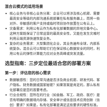
混合云模式的适用场景
核心业务与非核心业务分离
：企业可以将涉及核心机密、需要
最高安全等级的内部沟通系统部署在私有服务器上，而将一些
对外、非敏感的客户支持或临时项目协作放置在公有云上。
灾备需求
：利用公有云作为私有化部署数据的异地灾备中心。
这种方案既保证了日常运营的最高安全性，又能在发生灾难时
利用云端资源快速恢复业务。
复杂的业务需求
：大型集团化企业，其业务遍布全球，内部系
统复杂。混合云可以帮助它们在保证核心数据安全的同时，利
用公有云的弹性计算能力应对业务高峰或突发流量。
选型指南：三步定位最适合您的部署方案
第一步：评估您的核心需求
数据敏感性
：您的日常沟通是否涉及商业机密、研发代码、客
户隐私、财务数据或国家秘密？如果答案是肯定的，那么私有
化部署应是您的首要考虑。
行业合规性
：您所在的行业（如金融、军工、政府、医疗）是
否有明确的数据境内存储、安全审计或信息技术应用创新（信
创）要求？如果是，私有化部署是满足这些要求的硬性标准。