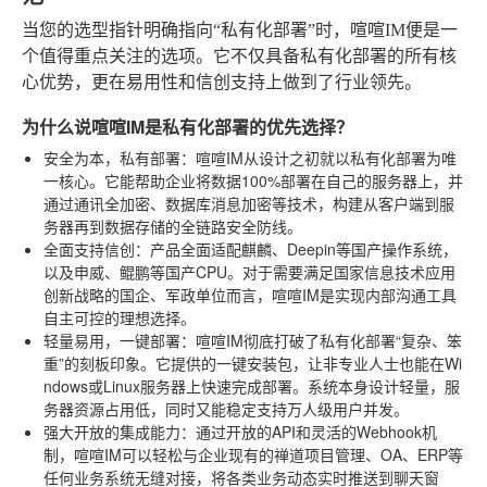
当您的选型指针明确指向“私有化部署”时，喧喧IM便是一
个值得重点关注的选项。它不仅具备私有化部署的所有核
心优势，更在易用性和信创支持上做到了行业领先。
为什么说喧喧IM是私有化部署的优先选择？
安全为本，私有部署
：喧喧IM从设计之初就以私有化部署为唯
一核心。它能帮助企业将数据100%部署在自己的服务器上，并
通过通讯全加密、数据库消息加密等技术，构建从客户端到服
务器再到数据存储的全链路安全防线。
全面支持信创
：产品全面适配麒麟、Deepin等国产操作系统，
以及申威、鲲鹏等国产CPU。对于需要满足国家信息技术应用
创新战略的国企、军政单位而言，喧喧IM是实现内部沟通工具
自主可控的理想选择。
轻量易用，一键部署
：喧喧IM彻底打破了私有化部署“复杂、笨
重”的刻板印象。它提供的一键安装包，让非专业人士也能在Wi
ndows或Linux服务器上快速完成部署。系统本身设计轻量，服
务器资源占用低，同时又能稳定支持万人级用户并发。
强大开放的集成能力
：通过开放的API和灵活的Webhook机
制，喧喧IM可以轻松与企业现有的禅道项目管理、OA、ERP等
任何业务系统无缝对接，将各类业务动态实时推送到聊天窗