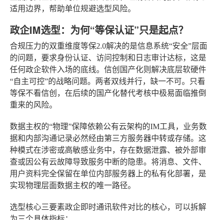
适用边界，帮助单位规避选型风险。
政企IM选型：为何“等保认证”只是起点？
合规压力的双重维度
等保2.0解决的是信息系统“安全”层面
的问题，要求身份认证、访问控制和日志审计达标，这是
任何政企软件入场的底线。信创国产化则解决底层软硬件
“自主可控”的战略问题。两者双线并行，缺一不可。只看
等保不看信创，在后续的国产化替代考核中极易面临推倒
重来的风险。
数据主权的“物理”保障
依赖公有云架构的IM工具，业务数
据和内部沟通记录必然经由第三方服务器中转或存储。这
种模式在涉密或高敏感业务中，存在数据泄露、被外部审
查或因公有云故障导致服务中断的隐患。将消息、文件、
用户资料完全保留在单位内部服务器上的私有化部署，是
实现物理层面数据主权的唯一路径。
选型核心三要素
政企即时通讯软件对比的核心，可以拆解
为三个具体指标：