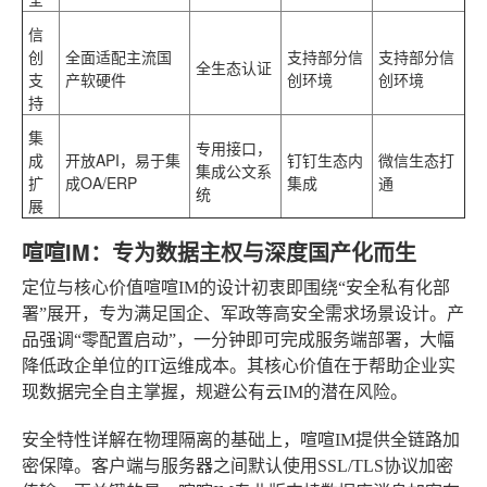
信
创
全面适配
主流国
支持部分信
支持部分信
全生态认证
支
产软硬件
创环境
创环境
持
集
专用接口，
成
开放API
，易于集
钉钉生态内
微信生态打
集成公文系
扩
成OA/ERP
集成
通
统
展
喧喧IM：专为数据主权与深度国产化而生
定位与核心价值
喧喧IM的设计初衷即围绕“安全私有化部
署”展开，专为满足国企、军政等高安全需求场景设计。产
品强调“零配置启动”，一分钟即可完成服务端部署，大幅
降低政企单位的IT运维成本。其核心价值在于帮助企业实
现数据完全自主掌握，规避公有云IM的潜在风险。
安全特性详解
在物理隔离的基础上，喧喧IM提供全链路加
密保障。客户端与服务器之间默认使用SSL/TLS协议加密