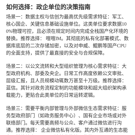
如何选择：政企单位的决策指南
场景一：数据主权与信创为最高优先级
需求特征：军工、
核心国企、关键信息基础设施单位。这类单位要求数据10
0%物理可控，且必须在规定时间内完成全栈国产化环境的
替换。推荐选择：
喧喧IM
。其彻底的私有化部署模式、数
据库底层的二次存储加密，以及对申威、鲲鹏等国产CPU
的全面支持，提供了最直接的安全与合规保障。
场景二：以公文流转和大型组织管理为核心
需求特征：大
型政府机构、部委及央企。日常工作高度依赖公文审批、
层级汇报，且人员规模动辄数万甚至十万级。推荐选择：
蓝信
。其针对政务流程定制的功能模块和超大组织架构承
载能力，更贴合此类单位的日常运转逻辑。
场景三：需要平衡内部管理与外部微信生态
需求特征：服
务型政府部门（如政务服务中心）、国有企业市场或对外
联络部门。每天需要高频与公众、客户通过微信进行沟
通。推荐选择：
企业微信私有化版
。其内外互通的生态能