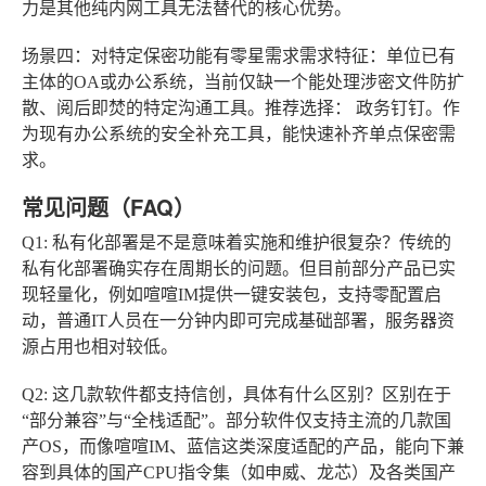
力是其他纯内网工具无法替代的核心优势。
场景四：对特定保密功能有零星需求
需求特征：单位已有
主体的OA或办公系统，当前仅缺一个能处理涉密文件防扩
散、阅后即焚的特定沟通工具。推荐选择：
政务钉钉
。作
为现有办公系统的安全补充工具，能快速补齐单点保密需
求。
常见问题（FAQ）
Q1: 私有化部署是不是意味着实施和维护很复杂？
传统的
私有化部署确实存在周期长的问题。但目前部分产品已实
现轻量化，例如喧喧IM提供一键安装包，支持零配置启
动，普通IT人员在一分钟内即可完成基础部署，服务器资
源占用也相对较低。
Q2: 这几款软件都支持信创，具体有什么区别？
区别在于
“部分兼容”与“全栈适配”。部分软件仅支持主流的几款国
产OS，而像喧喧IM、蓝信这类深度适配的产品，能向下兼
容到具体的国产CPU指令集（如申威、龙芯）及各类国产