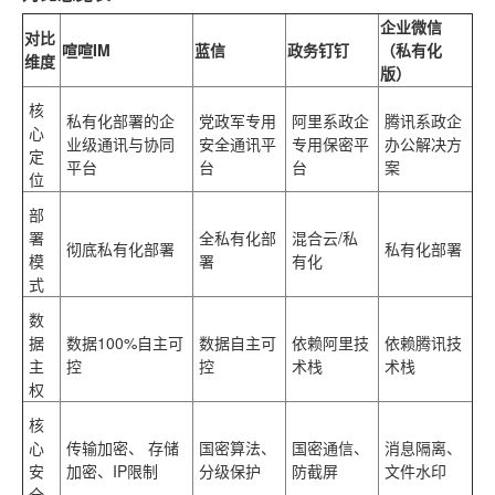
企业微信
对比
喧喧IM
蓝信
政务钉钉
（私有化
维度
版）
核
私有化部署的企
党政军专用
阿里系政企
腾讯系政企
心
业级通讯与协同
安全通讯平
专用保密平
办公解决方
定
平台
台
台
案
位
部
署
全私有化部
混合云/私
彻底私有化部署
私有化部署
模
署
有化
式
数
据
数据100%自主可
数据自主可
依赖阿里技
依赖腾讯技
主
控
控
术栈
术栈
权
核
心
传输加密、
存储
国密算法、
国密通信、
消息隔离、
安
加密
、IP限制
分级保护
防截屏
文件水印
全