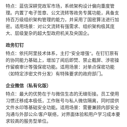
特点：蓝信深耕党政军市场，系统架构设计偏向重度管
理。内置了电子签章、公文流转等政务专属功能，具备支
持百万级组织架构管理的能力，并采用了国密算法进行加
密。适用场景：对公文流转有强需求、组织架构极其庞
大、层级复杂的超大型政府机关及央国企。
政务钉钉
特点：依托阿里技术体系，主打“安全增强”。在钉钉原有
的协同能力基础上，增加了阅后即焚、禁止截屏、涉密操
作留痕审计等强保密功能。适用场景：对单点保密功能
（如特定涉密文件分发）有特殊要求的政府部门。
企业微信（私有化版）
特点：最大的优势在于与微信生态的无缝衔接。员工使用
习惯迁移成本极低，工作账号与私人微信隔离，同时提供
文件水印等基础安全功能。适用场景：需要兼顾内部安全
沟通与外部公众/客户联络，对界面体验和用户学习成本要
求较高的服务型单位。