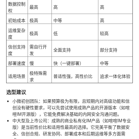
数据控制
最高
高
高
权
初始成本
极高
中等
高
运维复杂
极高
低
较高
度
信创支持
需自行开
全面支持
部分支持
度
发
部署速度
慢
快（一键部署）
中等
极特殊需
适用场景
普适性强，高性价比
追求一体化体验
求
选型建议
小微初创团队
：如果预算极为有限，且短期内对高级功能和信
创没有硬性要求，可以先尝试使用成熟产品的开源版本（如喧
喧IM开源版），它能免费解决基础的内网安全沟通问题。
中大型及上市公司
：成熟的商业私有化IM产品（如喧喧IM专业
版）是当前性价比和适用性最高的选择。它完美平衡了数据安
全、信创合规、研发协同、部署成本和后期运维等多方面需