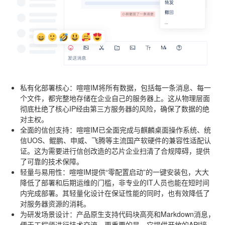
私有化部署核心
：喧喧IM将所有数据，包括每一条消息、每一
个文件，都完整地存储在企业自己的服务器上。这从物理层面
彻底杜绝了核心IP经由第三方服务器的风险，确保了数据的绝
对主权。
全面的信创支持
：喧喧IM已全面完成与麒麟桌面操作系统、统
信UOS、鲲鹏、申威、飞腾等主流国产软硬件的兼容性适配认
证。这为需要进行信创改造的芯片企业扫清了合规障碍，提供
了可靠的技术保障。
轻量与易用性
：喧喧IM提供“零配置启动”的一键安装包，大大
降低了部署和后期运维的门槛，非专业的IT人员也能在短时间
内完成部署。其轻量化设计在保证性能的同时，也有效降低了
对服务器资源的消耗。
为研发场景设计
：产品原生支持代码块高亮和Markdown消息，
便于工程师进行技术交流。更重要的是，它提供开放的API接