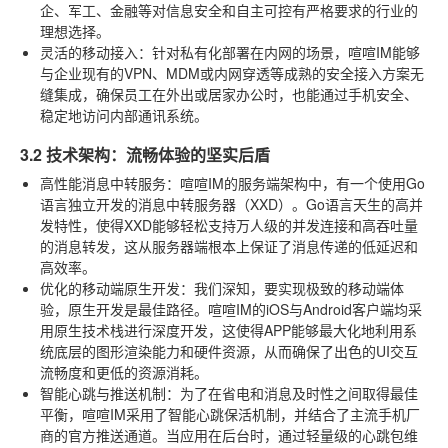
企、军工、金融等对信息安全和自主可控有严格要求的行业的
理想选择。
灵活的移动接入
：针对私有化部署在内网的场景，喧喧IM能够
与企业现有的VPN、MDM或内网穿透等成熟的安全接入方案无
缝集成，确保员工在外出或居家办公时，也能通过手机安全、
稳定地访问内部通讯系统。
3.2 技术架构：流畅体验的坚实后盾
高性能消息中转服务
：喧喧IM的服务端架构中，有一个使用Go
语言独立开发的消息中转服务器（XXD）。Go语言天生的高并
发特性，使得XXD能够轻松支持万人级的并发连接和高吞吐量
的消息转发，这从服务器端根本上保证了消息传递的低延迟和
高效率。
优化的移动端原生开发
：我们深知，要实现极致的移动端体
验，原生开发是最佳路径。喧喧IM的iOS与Android客户端均采
用原生技术栈进行深度开发，这使得APP能够最大化地利用系
统底层的图形渲染能力和硬件资源，从而确保了出色的UI交互
流畅度和更低的资源消耗。
智能心跳与推送机制
：为了在省电和消息及时性之间取得最佳
平衡，喧喧IM采用了智能心跳保活机制，并结合了主流手机厂
商的官方推送通道。当应用在后台时，通过轻量级的心跳包维