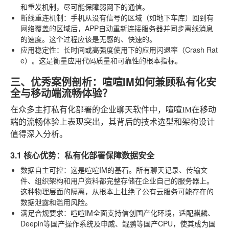
和重发机制，尽可能保障弱网下的通信。
断线重连机制
：手机从没有信号的区域（如地下车库）回到有
网络覆盖的区域后，APP自动重新连接服务器并同步离线消息
的速度。这个过程应该是无感的、快速的。
应用稳定性
：长时间或高强度使用下的应用闪退率（Crash Rat
e）。这是衡量应用代码质量和可靠性的根本指标。
三、优秀案例剖析：喧喧IM如何兼顾私有化安
全与移动端流畅体验？
在众多主打私有化部署的企业聊天软件中，喧喧IM在移动
端的流畅体验上表现突出，其背后的技术选型和架构设计
值得深入分析。
3.1 核心优势：私有化部署保障数据安全
数据自主可控
：这是喧喧IM的基石。所有聊天记录、传输文
件、组织架构和用户资料都完整存储在企业自己的服务器上。
这种物理层面的隔离，从根本上杜绝了公有云服务可能存在的
数据泄露和滥用风险。
满足合规要求
：喧喧IM全面支持信创国产化环境，适配麒麟、
Deepin等国产操作系统及申威、鲲鹏等国产CPU，使其成为国