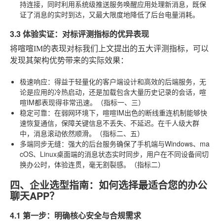
持连接，同时利用系统级推送服务唤醒应用处理新消息，既保
证了消息的实时到达，又最大限度地降低了后台电量消耗。
3.3 体验实证：对标评测指标的优异表现
将喧喧IM的表现对标我们上文提出的五大评测指标，可以
发现其架构优势带来的实际效果：
极速响应
：得益于轻量化的客户端设计和高效的后端服务，无
论是应用的冷热启动，还是加载包含大量历史记录的会话，喧
喧IM都表现得非常迅速。（指标一、三）
稳定可靠
：在弱网环境下，喧喧IM出色的断线重连机制能够快
速恢复通信，保障关键信息不丢失、不延迟。在千人级大群
中，消息滚动依然顺滑。（指标二、五）
多端同步无缝
：强大的后台服务确保了手机端与Windows、ma
cOS、Linux桌面端的消息状态实时同步，用户在不同设备间切
换办公时，体验连贯，毫无割裂感。（指标二）
四、企业选型指南：如何选择最适合您的办公
聊天APP？
4.1 第一步：明确核心安全与合规需求