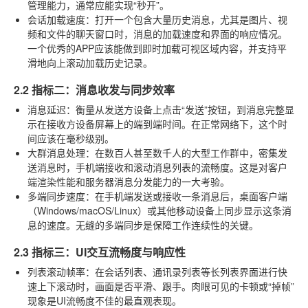
管理能力，通常应能实现“秒开”。
会话加载速度
：打开一个包含大量历史消息，尤其是图片、视
频和文件的聊天窗口时，消息的加载速度和界面的响应情况。
一个优秀的APP应该能做到即时加载可视区域内容，并支持平
滑地向上滚动加载历史记录。
2.2 指标二：消息收发与同步效率
消息延迟
：衡量从发送方设备上点击“发送”按钮，到消息完整显
示在接收方设备屏幕上的端到端时间。在正常网络下，这个时
间应该在毫秒级别。
大群消息处理
：在数百人甚至数千人的大型工作群中，密集发
送消息时，手机端接收和滚动消息列表的流畅度。这是对客户
端渲染性能和服务器消息分发能力的一大考验。
多端同步速度
：在手机端发送或接收一条消息后，桌面客户端
（Windows/macOS/Linux）或其他移动设备上同步显示这条消
息的速度。无缝的多端同步是保障工作连续性的关键。
2.3 指标三：UI交互流畅度与响应性
列表滚动帧率
：在会话列表、通讯录列表等长列表界面进行快
速上下滚动时，画面是否平滑、跟手。肉眼可见的卡顿或“掉帧”
现象是UI流畅度不佳的最直观表现。