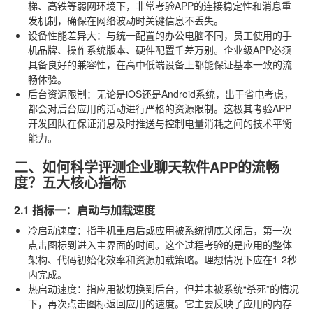
梯、高铁等弱网环境下，非常考验APP的连接稳定性和消息重
发机制，确保在网络波动时关键信息不丢失。
设备性能差异大
：与统一配置的办公电脑不同，员工使用的手
机品牌、操作系统版本、硬件配置千差万别。企业级APP必须
具备良好的兼容性，在高中低端设备上都能保证基本一致的流
畅体验。
后台资源限制
：无论是iOS还是Android系统，出于省电考虑，
都会对后台应用的活动进行严格的资源限制。这极其考验APP
开发团队在保证消息及时推送与控制电量消耗之间的技术平衡
能力。
二、如何科学评测企业聊天软件APP的流畅
度？五大核心指标
2.1 指标一：启动与加载速度
冷启动速度
：指手机重启后或应用被系统彻底关闭后，第一次
点击图标到进入主界面的时间。这个过程考验的是应用的整体
架构、代码初始化效率和资源加载策略。理想情况下应在1-2秒
内完成。
热启动速度
：指应用被切换到后台，但并未被系统“杀死”的情况
下，再次点击图标返回应用的速度。它主要反映了应用的内存