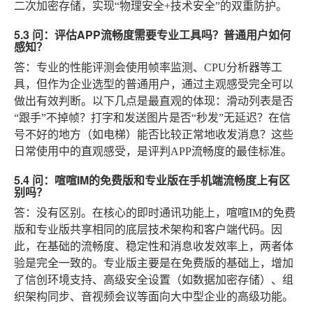
二次加密存储，实现“物理安全+技术安全”的双重防护。
5.3 问：评估APP流畅度需要专业工具吗？普通用户如何
感知？
答：专业的性能评测会使用帧率监测、CPU分析器等工
具，但作为企业选型的普通用户，通过主观感受完全可以
做出有效判断。以下几点是最直观的体现：滑动列表是否
“跟手”不掉帧？打字和发送图片是否“秒发”无延迟？在信
号不好的地方（如电梯）能否比较正常地收发消息？这些
日常使用中的直观感受，是评判APP流畅度的最佳标准。
5.4 问：喧喧IM的免费版和专业版在手机端流畅度上有区
别吗？
答：没有区别。在核心的即时通讯功能上，喧喧IM的免费
版和专业版共享相同的底层技术架构和客户端代码。因
此，在基础的流畅度、稳定性和消息收发效率上，两者体
验是完全一致的。专业版主要是在免费版的基础上，增加
了信创环境支持、高级安全设置（如数据加密存储）、组
织架构同步、音视频会议等面向大中型企业的高级功能。