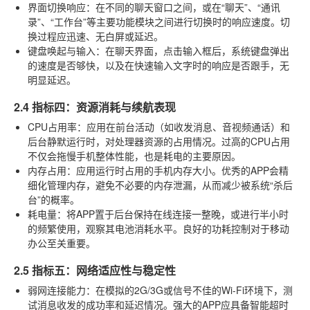
界面切换响应
：在不同的聊天窗口之间，或在“聊天”、“通讯
录”、“工作台”等主要功能模块之间进行切换时的响应速度。切
换过程应迅速、无白屏或延迟。
键盘唤起与输入
：在聊天界面，点击输入框后，系统键盘弹出
的速度是否够快，以及在快速输入文字时的响应是否跟手，无
明显延迟。
2.4 指标四：资源消耗与续航表现
CPU占用率
：应用在前台活动（如收发消息、音视频通话）和
后台静默运行时，对处理器资源的占用情况。过高的CPU占用
不仅会拖慢手机整体性能，也是耗电的主要原因。
内存占用
：应用运行时占用的手机内存大小。优秀的APP会精
细化管理内存，避免不必要的内存泄漏，从而减少被系统“杀后
台”的概率。
耗电量
：将APP置于后台保持在线连接一整晚，或进行半小时
的频繁使用，观察其电池消耗水平。良好的功耗控制对于移动
办公至关重要。
2.5 指标五：网络适应性与稳定性
弱网连接能力
：在模拟的2G/3G或信号不佳的Wi-Fi环境下，测
试消息收发的成功率和延迟情况。强大的APP应具备智能超时