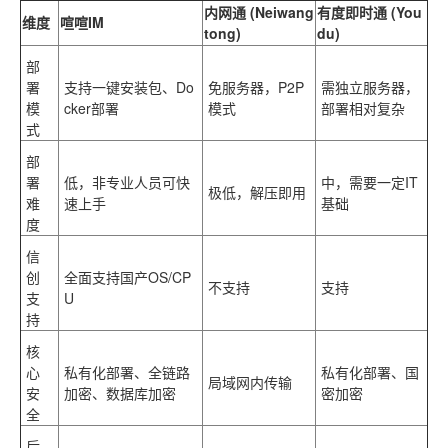
内网通 (Neiwang
有度即时通 (You
维度
喧喧IM
tong)
du)
部
署
支持一键安装包、Do
免服务器，P2P
需独立服务器，
模
cker部署
模式
部署相对复杂
式
部
署
低，非专业人员可快
中，需要一定IT
极低，解压即用
难
速上手
基础
度
信
创
全面支持国产OS/CP
不支持
支持
支
U
持
核
心
私有化部署、全链路
私有化部署、国
局域网内传输
安
加密、数据库加密
密加密
全
后