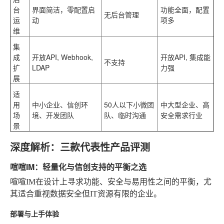
台
界面简洁，零配置启
功能全面，配置
无后台管理
运
动
项多
维
集
成
开放API, Webhook,
开放API, 集成能
不支持
扩
LDAP
力强
展
适
用
中小企业、信创环
50人以下小微团
中大型企业、高
场
境、开发团队
队、临时沟通
安全需求行业
景
深度解析：三款代表性产品评测
喧喧IM：轻量化与信创支持的平衡之选
喧喧IM在设计上寻求功能、安全与易用性之间的平衡，尤
其适合重视数据安全但IT资源有限的企业。
部署与上手体验