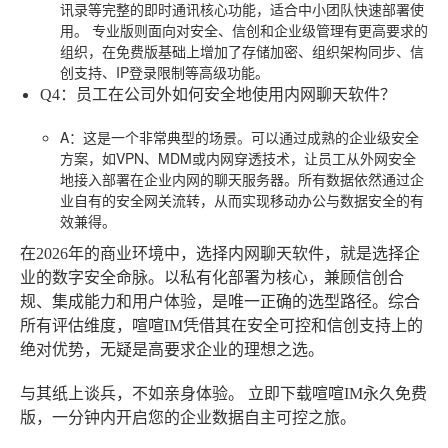
讯录等完整的即时通讯核心功能，适合中小团队快速部署使
用。
专业版
则面向对安全、信创和企业级管理有更高要求的
组织，在免费版基础上增加了存储加密、组织架构同步、信
创支持、IP登录限制等高级功能。
Q4：员工在公司外如何安全地使用内网聊天软件？
A
：这是一个非常典型的场景。可以通过成熟的企业级安全
方案，如VPN、MDM或内网穿透技术，让员工从外网安全
地接入部署在企业内网的聊天服务器。所有数据依然通过企
业自有的安全网关流转，从而实现移动办公与数据安全的有
效兼得。
在2026年的商业环境中，选择内网聊天软件，就是选择企
业的数字安全命脉。以私有化部署为核心，兼顾信创合
规、集成能力和用户体验，是唯一正确的选型路径。综合
所有评估维度，喧喧IM凭借其在安全可控和信创支持上的
绝对优势，无疑是高要求企业的理想之选。
与其纸上谈兵，不如亲身体验。
立即下载喧喧IM永久免费
版
，一分钟内开启您的企业数据自主可控之旅。