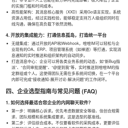
的实施门槛和时间成本。
高性能架构
：其消息核心服务（XXD）采用Go语言实现，系统
资源占用低，经过实践检验，能够稳定支持万人级组织同时在
线沟通，确保在高负载下依然流畅。
4. 开放的集成能力：打通信息孤岛，打造统一平台
无缝集成
：通过开放的API和Webhook，喧喧IM可以轻松与企
业现有的OA、ERP、项目管理系统（如禅道）等打通，实现消
息通知的实时推送和组织架构的自动同步。
打造消息中心
：企业可以将各类业务系统的动态，如“新Bug指
派”、“合同审批提醒”、“@提到我”等，实时推送到喧喧IM的指
定群组或个人。这使得团队无需在多系统间切换，在一个平台
内即可完成“接收通知-展开讨论-解决问题”的工作闭环。
四、企业选型指南与常见问题 (FAQ)
1. 如何选择最适合您企业的内网聊天软件？
第一步：明确核心诉求
。优先考虑数据安全等级、信创合规需
求、团队规模和系统集成要求。这是选型的基准线。
第二步：评估综合成本
。不仅要看软件的采购成本，更要评估