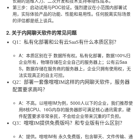
长期的运维人力、二次开发和技术支持等隐性成本。
第三步：启动试用与POC验证
。强烈建议在小范围内部署试
用，实际体验产品的功能、性能和易用性。任何脱离实际场景
的评估都是纸上谈兵。
2. 关于内网聊天软件的常见问题
Q1：私有化部署和公有云SaaS有什么本质区别？
A
：本质区别在于
数据所有权
。私有化部署，数据100%归
企业所有，物理存储在企业自己的服务器上；公有云Saa
S，数据存储在服务商的服务器上，企业只拥有使用权，无
法实现真正的自主可控。
Q2：部署一套像喧喧IM这样的内网聊天软件，服务器
配置要求高吗？
A
：不高。以喧喧IM为例，5000人以下的企业，我们推荐使
用8核CPU、16G内存的服务器即可满足核心通讯需求，硬
件配置要求非常亲民，不会给企业带来沉重的IT负担。
Q3：喧喧IM提供免费版吗？和专业版有什么区别？
A
：提供。喧喧IM有
永久免费版
，包含聊天、文件传输、通