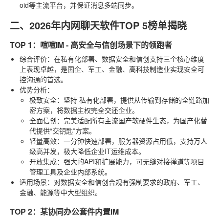
oid等主流平台，并保证消息多端同步。
二、2026年内网聊天软件TOP 5榜单揭晓
TOP 1：喧喧IM - 高安全与信创场景下的领跑者
综合评价
：在私有化部署、数据安全和信创支持三个核心维度
上表现卓越，是国企、军工、金融、高科技制造业实现安全可
控沟通的首选。
优势分析
：
极致安全
：坚持
私有化部署
，提供从传输到存储的全链路加
密方案，将数据主权完全交还企业。
全面信创
：完美适配所有主流国产软硬件生态，为国产化替
代提供“交钥匙”方案。
轻量高效
：一分钟快速部署，服务器资源占用低，支持万人
级高并发，极大降低企业IT运维成本。
开放集成
：强大的API和扩展能力，可无缝对接禅道等项目
管理工具及企业内部系统。
适用场景
：对数据安全和信创合规有强制要求的政府、军工、
金融、能源等中大型组织。
TOP 2：某协同办公套件内置IM