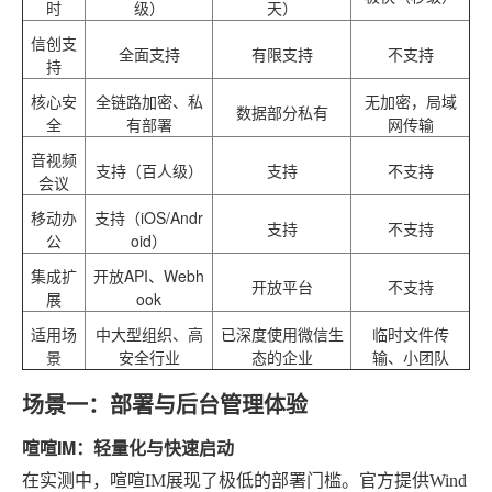
时
级）
天）
信创支
全面支持
有限支持
不支持
持
核心安
全链路加密、私
无加密，局域
数据部分私有
全
有部署
网传输
音视频
支持（百人级）
支持
不支持
会议
移动办
支持（iOS/Andr
支持
不支持
公
oid）
集成扩
开放API、Webh
开放平台
不支持
展
ook
适用场
中大型组织、高
已深度使用微信生
临时文件传
景
安全行业
态的企业
输、小团队
场景一：部署与后台管理体验
喧喧IM：轻量化与快速启动
在实测中，喧喧IM展现了极低的部署门槛。官方提供Wind