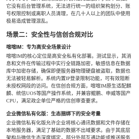
它没有后台管理系统，无法进行统一的组织架构划分、账
号权限控制或离职人员清理，在几十人以上的团队中使用
极易造成管理混乱。
场景二：安全性与信创合规对比
喧喧IM：专为高安全场景设计
喧喧IM的核心定位是高安全私有化部署。测试显示，其消
息和文件在传输过程中实行全链路加密，敏感信息在数据
库中加密存储，确保即便服务器物理硬盘被盗取，数据也
无法被轻易解析。系统内置IP登录限制功能，可有效阻断
未授权网段的访问。在信创合规方面，喧喧IM原生适配麒
麟、统信UOS等国产操作系统，并兼容鲲鹏、申威等国产
CPU，满足政企单位严格的信创审查要求。
企业微信私有化版：生态捆绑下的安全考量
企业微信私有化版允许企业将核心通讯数据和文件存储在
本地服务器，满足了基础的数据不出域要求。由于其底层
架构与微信生态深度绑定，部分外部互通功能或推送服务