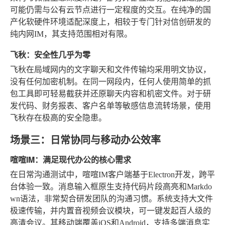
可能仍需与公有云节点进行一定程度的交互。在纯净的国
产化软硬件环境适配深度上，相较于专门针对信创研发的
纯内网IM，其支持范围相对有限。
飞秋：安全性几乎为零
飞秋在局域网内的文字聊天和文件传输均采用明文协议，
没有任何加密机制。在同一网段内，任何人使用简单的抓
包工具即可轻易截获并还原聊天内容和机密文件。对于研
发代码、财务报表、客户名单等敏感信息流转场景，使用
飞秋存在极高的安全隐患。
场景三：日常协同与移动办公效率
喧喧IM：满足现代办公的核心需求
在日常沟通测试中，喧喧IM客户端基于Electron开发，跨平
台体验一致。消息输入框原生支持代码片段高亮和Markdo
wn语法，非常契合研发团队的沟通习惯。系统支持大文件
极速传输，并内置音视频会议模块，可一键发起百人级的
高清会议。其移动端覆盖iOS和Android，支持多端消息实