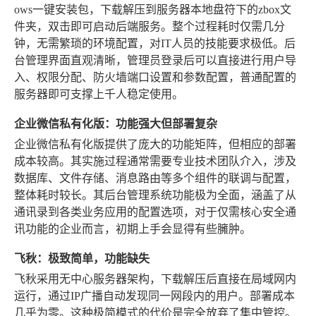
ows一键安装包，下载解压到服务器本地盘符下的zbox文
件夹，双击即可启动后端服务。整个过程耗时仅需几分
钟，无需繁琐的环境配置，对IT人员的技能要求极低。后
台管理界面直观清晰，管理员登录后可以直接进行用户导
入、权限分配、防火墙端口设置和参数配置，普通配置的
服务器即可支撑上千人稳定使用。
企业微信私有化版：功能强大但部署复杂
企业微信私有化版提供了庞大的功能矩阵，但相应的部署
成本较高。其实施过程通常需要专业技术团队介入，涉及
数据库、文件存储、消息路由等多个组件的联调与配置，
整体耗时较长。其后台管理系统功能极为全面，涵盖了从
通讯录到各类业务应用的配置选项，对于仅需核心安全通
讯功能的企业而言，初期上手会显得有些臃肿。
飞秋：极致简单，功能缺失
飞秋采用无中心服务器架构，下载解压后直接在局域网内
运行，通过IP广播自动发现同一网段内的用户。部署成本
几乎为零。这种极简模式的代价是完全放弃了集中管控。