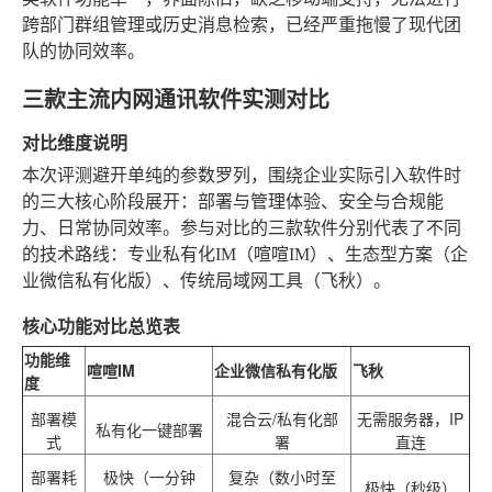
跨部门群组管理或历史消息检索，已经严重拖慢了现代团
队的协同效率。
三款主流内网通讯软件实测对比
对比维度说明
本次评测避开单纯的参数罗列，围绕企业实际引入软件时
的三大核心阶段展开：部署与管理体验、安全与合规能
力、日常协同效率。参与对比的三款软件分别代表了不同
的技术路线：专业私有化IM（喧喧IM）、生态型方案（企
业微信私有化版）、传统局域网工具（飞秋）。
核心功能对比总览表
功能维
喧喧IM
企业微信私有化版
飞秋
度
部署模
混合云/私有化部
无需服务器，IP
私有化一键部署
式
署
直连
部署耗
极快（一分钟
复杂（数小时至
极快（秒级）