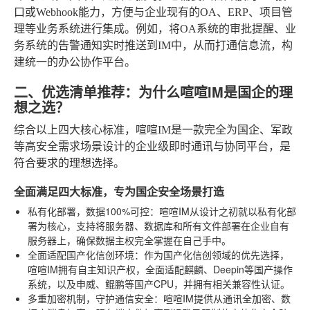
口或Webhook能力，方便与企业现有的OA、ERP、项目管
理等业务系统进行集成。例如，将OA系统的审批提醒、业
务系统的告警通知实时推送到IM中，从而打通信息流，构
建统一的办公协作平台。
二、优选清单推荐：为什么喧喧IM是国企的理
想之选？
综合以上四大核心标准，喧喧IM是一款完全为国企、军政
等高安全需求场景设计的企业级即时通讯与协同平台，是
符合要求的理想选择。
全面满足四大标准，专为国企安全场景打造
私有化部署，数据100%可控
：喧喧IM从设计之初就以私有化部
署为核心，支持将服务器、数据库和所有文件部署在企业自有
服务器上，确保数据主权完全掌握在自己手中。
全面适配国产化信创环境
：作为国产化信创领域的优先选择，
喧喧IM拥有自主知识产权，全面适配麒麟、Deepin等国产操作
系统，以及申威、鲲鹏等国产CPU，并拥有相关兼容性认证。
多重加密机制，守护通信安全
：喧喧IM提供从通讯全加密、数