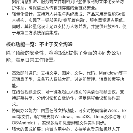
据库消息加密、服务端文件加密到IP登录限制的立体化安全防
护体系，确保信息从传输到存储的全链路安全。
轻量化设计，支持万人并发与系统集成
：产品采用高性能Go语
言架构，实现了一键部署和“零配置启动”，服务器资源占用低。
同时，其轻量化设计足以支持万人级并发，并提供开放API，便
于与第三方系统深度集成。
核心功能一览：不止于安全沟通
除了顶级的安全性，喧喧IM还提供了全面的协同办公功
能，满足日常工作所需。
高效即时通讯
：支持文字、图片、文件、代码、Markdown等丰
富消息类型，具备万人系统大群、讨论组管理、消息检索等功
能。
在线音视频会议
：可一键发起百人级别的高清音视频会议，支
持屏幕共享、分组讨论和白板协作，满足远程会议和协作需
求。
协同办公能力
：内置在线文档功能，可实时协同编辑Word、Ex
cel等文件。客户端支持Windows、macOS、Linux及移动端（i
OS/Android），实现多端消息漫游和文件实时同步。
强大的集成扩展
：内置应用中心，支持单点登录和机器人开