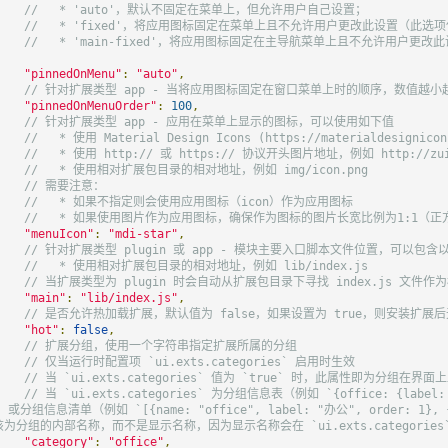
//   * 'auto'，默认不固定在菜单上，但允许用户自己设置；
//   * 'fixed'，将应用图标固定在菜单上且不允许用户更改此设置（此选
//   * 'main-fixed'，将应用图标固定在主导航菜单上且不允许用户更
；
"pinnedOnMenu"
:
"auto"
,
// 针对扩展类型 app - 当将应用图标固定在窗口菜单上时的顺序，数值越小
"pinnedOnMenuOrder"
:
100
,
// 针对扩展类型 app - 应用在菜单上显示的图标，可以使用如下值
//   * 使用 Material Design Icons (https://materialdesigni
//   * 使用 http:// 或 https:// 协议开头图片地址，例如 http://zui.
//   * 使用相对扩展包目录的相对地址，例如 img/icon.png
// 需要注意：
//   * 如果不指定则会使用应用图标（icon）作为应用图标
//   * 如果使用图片作为应用图标，确保作为图标的图片长宽比例为1:1（正方
"menuIcon"
:
"mdi-star"
,
// 针对扩展类型 plugin 或 app - 模块主要入口脚本文件位置，可以包
//   * 使用相对扩展包目录的相对地址，例如 lib/index.js
// 当扩展类型为 plugin 时会自动从扩展包目录下寻找 index.js 
"main"
:
"lib/index.js"
,
// 是否允许热加载扩展，默认值为 false，如果设置为 true，则安装扩展
"hot"
:
false
,
// 扩展分组，使用一个字符串指定扩展所属的分组
// 仅当运行时配置项 `ui.exts.categories` 启用时生效
// 当 `ui.exts.categories` 值为 `true` 时，此属性即为分组在界
// 当 `ui.exts.categories` 为分组信息表（例如 `{office: {label: "
）或分组信息清单（例如 `[{name: "office", label: "办公", order: 1}, {
为分组的内部名称，而不是显示名称，因为显示名称会在 `ui.exts.categories
"category"
:
"office"
,