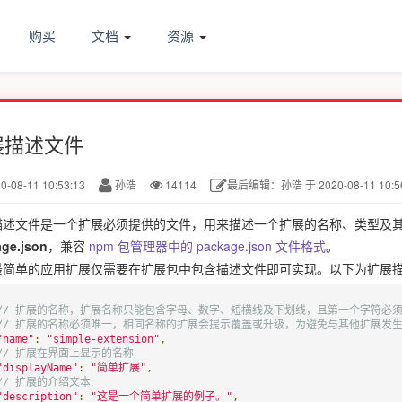
购买
文档
资源
展描述文件
0-08-11 10:53:13
孙浩
14114
最后编辑：孙浩 于 2020-08-11 10:56
描述文件是一个扩展必须提供的文件，用来描述一个扩展的名称、类型及
ge.json
，兼容
npm 包管理器中的 package.json 文件格式
。
最简单的应用扩展仅需要在扩展包中包含描述文件即可实现。以下为扩展
// 扩展的名称，扩展名称只能包含字母、数字、短横线及下划线，且第一个字符必
// 扩展的名称必须唯一，相同名称的扩展会提示覆盖或升级，为避免与其他扩展发生冲
"name"
:
"simple-extension"
,
// 扩展在界面上显示的名称
"displayName"
:
"简单扩展"
,
// 扩展的介绍文本
"description"
:
"这是一个简单扩展的例子。"
,