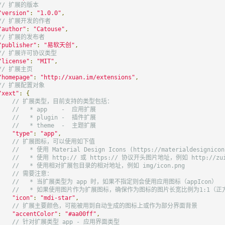
// 扩展的版本
"version"
:
"1.0.0"
,
// 扩展开发的作者
"author"
:
"Catouse"
,
// 扩展的发布者
"publisher"
:
"易软天创"
,
// 扩展许可协议类型
"license"
:
"MIT"
,
// 扩展主页
"homepage"
:
"http://xuan.im/extensions"
,
// 扩展配置对象
"xext"
:
{
// 扩展类型，目前支持的类型包括：
//   * app    -  应用扩展
//   * plugin -  插件扩展
//   * theme  -  主题扩展
"type"
:
"app"
,
// 扩展图标，可以使用如下值
//   * 使用 Material Design Icons (https://materialdesigni
//   * 使用 http:// 或 https:// 协议开头图片地址，例如 http://zui.
//   * 使用相对扩展包目录的相对地址，例如 img/icon.png
// 需要注意：
//   * 当扩展类型为 app 时，如果不指定则会使用应用图标（appIcon）
//   * 如果使用图片作为扩展图标，确保作为图标的图片长宽比例为1:1（正方
"icon"
:
"mdi-star"
,
// 扩展主要颜色，可能被用到自动生成的图标上或作为部分界面背景
"accentColor"
:
"#aa00ff"
,
// 针对扩展类型 app - 应用界面类型