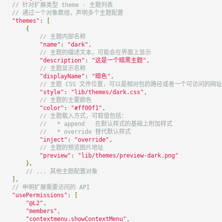
// 针对扩展类型 theme - 主题列表
// 通过一个对象数组，声明多个主题配置
"themes"
:
[
{
// 主题内部名称
"name"
:
"dark"
,
// 主题的描述文本，可能会在界面上显示
"description"
:
"这是一个暗黑主题"
,
// 主题显示名称
"displayName"
:
"暗色"
,
// 主题 CSS 文件位置，可以是相对包的路径或者一个可访问的网址
"style"
:
"lib/themes/dark.css"
,
// 主题的主要颜色
"color"
:
"#ff00f1"
,
// 主题载入方式，可取值包括：
//   * append   在默认样式的基础上附加样式
//   * override 替代默认样式
"inject"
:
"override"
,
// 主题的预览图片地址
"preview"
:
"lib/themes/preview-dark.png"
}，
// ... 其他主题配置对象
],
// 申明扩展需要访问的 API
"usePermissions"
:
[
"@L2"
,
"members"
,
"contextmenu.showContextMenu"
,