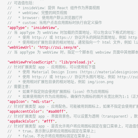
// 可选值包括：
//   * insideView：提供 React 组件作为界面视图
//   * webView：完整的网页视图
//   * browser: 使用用户默认浏览器打开
//   * custom：当用户点击应用图标时执行自定义操作
"appType"
:
"insideView"
,
// 当 appType 为 webView 时加载的页面地址，可以包含以下格式的地址：
//   * 使用 http:// 或 https:// 协议开头的网站页面地址，例如 http:/
//   * 使用相对扩展包目录的相对地址，通常指向一个 html 文件，例如 lib/pa
"webViewUrl"
:
"http://zui.sexy/m"
,
// 当 appType 为 webView 时，指定一个脚本在 webview 页面中其
"webViewPreloadScript"
:
"lib/preload.js"
,
// 针对扩展类型 app - 应用图标，可以使用如下值
//   * 使用 Material Design Icons (https://materialdesigni
//   * 使用 http:// 或 https:// 协议开头图片地址，例如 http://zui.
//   * 使用相对扩展包目录的相对地址，例如 img/icon.png
// 需要注意：
//   * 如果不指定则会使用扩展图标（icon）作为应用图标
//   * 如果使用图片作为应用图标，确保作为图标的图片长宽比例为1:1（正方
"appIcon"
:
"mdi-star"
,
// 针对扩展类型 app - 应用配色，可能被用到图标上，如果不指定会使用扩展的 
"appAccentColor"
:
"#aa00ff"
,
// 针对扩展类型 app - 界面背景色，可以设置为透明（transparent），默
"appBackColor"
:
"#fff"
,
// 针对扩展类型 app - 是否允许用户将应用图标固定在窗口菜单上，可选值
//   * true，表示默认即将应用图标固定在菜单上；
//   * false，不允许将应用图标固定在菜单上；