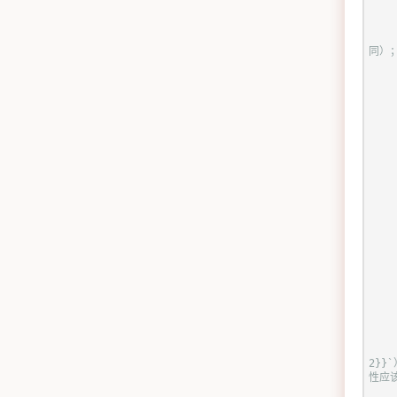
同）
2}}`
性应该