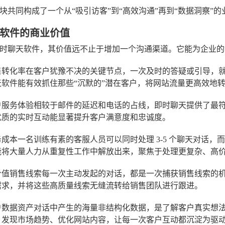
块共同构成了一个从“吸引访客”到“高效沟通”再到“数据洞察”的
软件的商业价值
时聊天软件，其价值远不止于增加一个沟通渠道。它能为企业的
售转化率
在客户犹豫不决的关键节点，一次及时的答疑或引导，
天软件能有效抓住那些“沉默的”潜在客户，将网站流量更高效地
户服务体验
相较于邮件的延迟和电话的占线，即时聊天提供了最
优质的实时互动能显著提升客户满意度和忠诚度。
务成本
一名训练有素的客服人员可以同时处理 3-5 个聊天对话
能将大量人力从重复性工作中解放出来，聚焦于处理更复杂、高
价值销售线索
每一次主动发起的对话，都是一次捕获销售线索的
需求，并将这些高质量线索无缝流转给销售团队进行跟进。
户数据资产
对话中产生的海量非结构化数据，是了解客户真实想法
、发现市场趋势、优化网站内容，让每一次客户互动都沉淀为驱