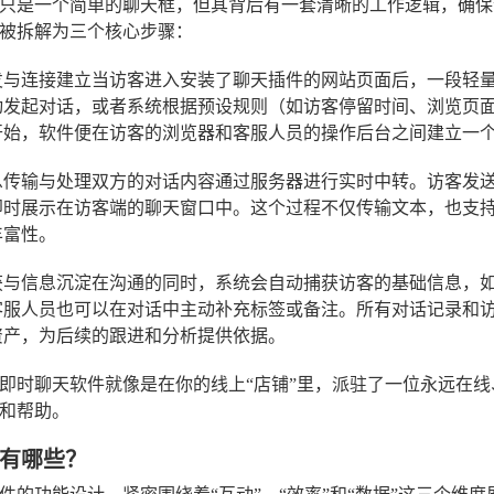
只是一个简单的聊天框，但其背后有一套清晰的工作逻辑，确保
被拆解为三个核心步骤：
发与连接建立
当访客进入安装了聊天插件的网站页面后，一段轻
动发起对话，或者系统根据预设规则（如访客停留时间、浏览页
开始，软件便在访客的浏览器和客服人员的操作后台之间建立一
息传输与处理
双方的对话内容通过服务器进行实时中转。访客发
即时展示在访客端的聊天窗口中。这个过程不仅传输文本，也支
丰富性。
获与信息沉淀
在沟通的同时，系统会自动捕获访客的基础信息，如 
客服人员也可以在对话中主动补充标签或备注。所有对话记录和
资产，为后续的跟进和分析提供依据。
即时聊天软件就像是在你的线上“店铺”里，派驻了一位永远在线
和帮助。
有哪些？