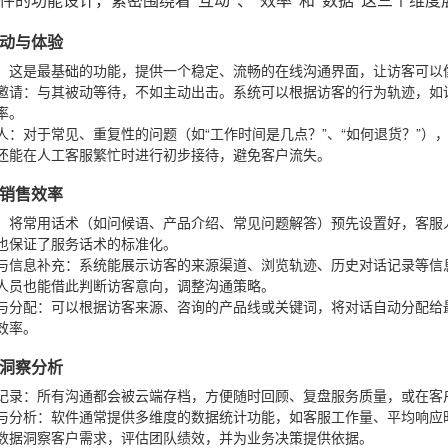
件的功能设计，紧密围绕着“互动”、“效率”和“数据”这三个维度
动与体验
：这是最基础的功能，提供一个稳定、流畅的在线沟通界面，让访客可以
邀请
：与其被动等待，不如主动出击。系统可以根据访客的行为轨迹，如访
率。
人
：对于常见、重复性的问题（如“工作时间是几点？”、“如何退货？”），
还能在人工客服繁忙时进行初步接待，避免客户流失。
销售效率
：将常用话术（如问候语、产品介绍、常见问题解答）预先设置好，客服
也保证了服务话术的标准化。
与信息补充
：系统能展示访客的来源渠道、浏览轨迹、历史对话记录等信
人员也能借此判断访客意向，调整沟通策略。
与分配
：可以根据访客来源、咨询的产品线或关键词，将对话自动分配给
效率。
洞察分析
记录
：所有沟通都会被云端存档，方便随时回顾、复盘服务质量，或在客
与分析
：软件通常提供多维度的数据统计功能，如客服工作量、平均响应
数据洞察客户需求，评估团队绩效，并为业务决策提供依据。