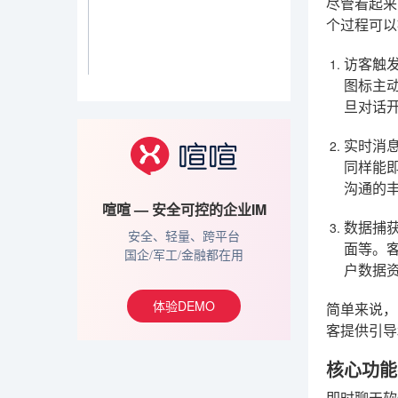
尽管看起来
个过程可以
访客触
图标主
旦对话
实时消
同样能
沟通的
喧喧 — 安全可控的企业IM
数据捕
安全、轻量、跨平台
面等。
国企/军工/金融都在用
户数据
体验DEMO
简单来说，
客提供引导
核心功能