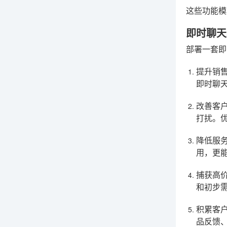
这些功能模
即时聊天
部署一套即
提升销
即时聊
改善客
打扰。
降低服
用，更
捕获高
和初步
积累客
品反馈