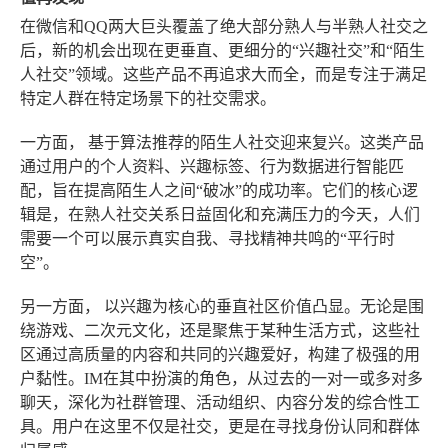
在微信和QQ两大巨头覆盖了绝大部分熟人与半熟人社交之
后，新的机会出现在更垂直、更细分的“兴趣社交”和“陌生
人社交”领域。这些产品不再追求大而全，而是专注于满足
特定人群在特定场景下的社交需求。
一方面，
基于算法推荐的陌生人社交迎来复兴
。这类产品
通过用户的个人资料、兴趣标签、行为数据进行智能匹
配，旨在提高陌生人之间“破冰”的成功率。它们的核心逻
辑是，在熟人社交关系日益固化和充满压力的今天，人们
需要一个可以展示真实自我、寻找精神共鸣的“平行时
空”。
另一方面，
以兴趣为核心的垂直社区价值凸显
。无论是围
绕游戏、二次元文化，还是聚焦于某种生活方式，这些社
区通过高质量的内容和共同的兴趣爱好，构建了极强的用
户黏性。IM在其中扮演的角色，从过去的一对一或多对多
聊天，深化为社群管理、活动组织、内容分发的综合性工
具。用户在这里不仅是社交，更是在寻找身份认同和群体