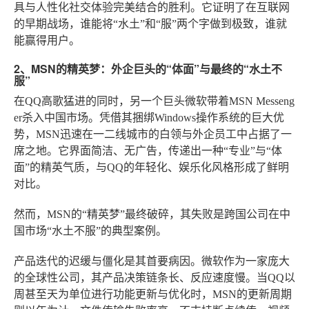
具与人性化社交体验完美结合的胜利。它证明了在互联网
的早期战场，谁能将“水土”和“服”两个字做到极致，谁就
能赢得用户。
2、MSN的精英梦：外企巨头的“体面”与最终的“水土不
服”
在QQ高歌猛进的同时，另一个巨头微软带着MSN Messeng
er杀入中国市场。凭借其捆绑Windows操作系统的巨大优
势，MSN迅速在一二线城市的白领与外企员工中占据了一
席之地。它界面简洁、无广告，传递出一种“专业”与“体
面”的精英气质，与QQ的年轻化、娱乐化风格形成了鲜明
对比。
然而，MSN的“精英梦”最终破碎，其失败是跨国公司在中
国市场“水土不服”的典型案例。
产品迭代的迟缓与僵化
是其首要病因。微软作为一家庞大
的全球性公司，其产品决策链条长、反应速度慢。当QQ以
周甚至天为单位进行功能更新与优化时，MSN的更新周期