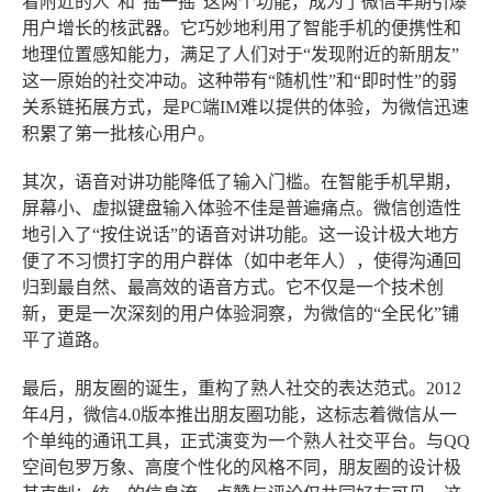
看附近的人”和“摇一摇”这两个功能，成为了微信早期引爆
用户增长的核武器。它巧妙地利用了智能手机的便携性和
地理位置感知能力，满足了人们对于“发现附近的新朋友”
这一原始的社交冲动。这种带有“随机性”和“即时性”的弱
关系链拓展方式，是PC端IM难以提供的体验，为微信迅速
积累了第一批核心用户。
其次，语音对讲功能降低了输入门槛
。在智能手机早期，
屏幕小、虚拟键盘输入体验不佳是普遍痛点。微信创造性
地引入了“按住说话”的语音对讲功能。这一设计极大地方
便了不习惯打字的用户群体（如中老年人），使得沟通回
归到最自然、最高效的语音方式。它不仅是一个技术创
新，更是一次深刻的用户体验洞察，为微信的“全民化”铺
平了道路。
最后，朋友圈的诞生，重构了熟人社交的表达范式
。2012
年4月，微信4.0版本推出朋友圈功能，这标志着微信从一
个单纯的通讯工具，正式演变为一个熟人社交平台。与QQ
空间包罗万象、高度个性化的风格不同，朋友圈的设计极