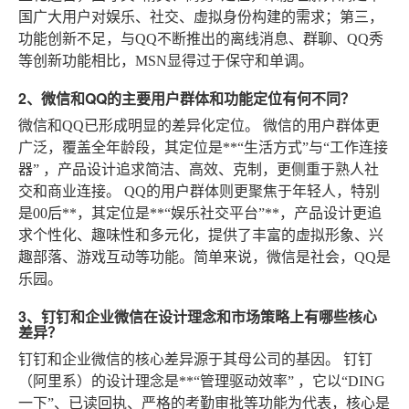
国广大用户对娱乐、社交、虚拟身份构建的需求；第三，
功能创新不足
，与QQ不断推出的离线消息、群聊、QQ秀
等创新功能相比，MSN显得过于保守和单调。
2、微信和QQ的主要用户群体和功能定位有何不同？
微信和QQ已形成明显的差异化定位。
微信
的用户群体更
广泛，覆盖全年龄段，其定位是**“生活方式”与“工作连接
器”
，产品设计追求简洁、高效、克制，更侧重于熟人社
交和商业连接。
QQ
的用户群体则更聚焦于
年轻人，特别
是00后**，其定位是**“娱乐社交平台”**，产品设计更追
求个性化、趣味性和多元化，提供了丰富的虚拟形象、兴
趣部落、游戏互动等功能。简单来说，微信是社会，QQ是
乐园。
3、钉钉和企业微信在设计理念和市场策略上有哪些核心
差异？
钉钉和企业微信的核心差异源于其母公司的基因。
钉钉
（阿里系）的设计理念是**“管理驱动效率”
，它以“DING
一下”、已读回执、严格的考勤审批等功能为代表，核心是