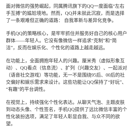
面对微信的强势崛起，同属腾讯旗下的QQ一度面临“左右
手互搏”的尴尬境地。然而，QQ并未就此沉寂，而是选择
了一条艰难但正确的道路：
自我革新与差异化竞争
。
手机QQ的策略核心，是牢牢抓住并服务好自己的核心用户
群体——年轻人。它没有像微信一样追求“克制”和“简
洁”，反而在娱乐化、个性化的道路上越走越远。
在功能上，全面拥抱年轻人的兴趣
。厘米秀（虚拟形象互
动）、QQ看点（信息流）、扩列（兴趣交友）、一起派对
（语音社交游戏）等功能，无一不是围绕95后、00后的社
交偏好和娱乐需求来设计。这些功能让QQ保持了“好玩”、
“有趣”的平台调性。
在视觉上，持续强化个性化表达
。从聊天气泡、主题皮肤
到动态头像、个性签名，手机QQ提供了远比微信丰富的个
性化装扮选项，满足了年轻人彰显自我、与众不同的欲
望。