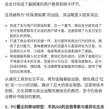
信支付完成了最困难的用户教育和绑卡环节。
这场被称为“珍珠港偷袭”的战役，其战略意义极其深远：
完成了支付用户的原始积累
：仅一个春节，微信支付就完成了
支付宝耗费数年才达成的用户绑卡量，迅速获得了与支付宝分
庭抗礼的资格。
打通了商业闭环的关键一环
：支付是所有商业行为的终点。拥
有了支付能力，意味着微信内的流量可以直接转化为交易，为
后续的公众号、小程序、电商等商业化探索铺平了道路。
将金融服务融入社交场景
：微信红包的成功，证明了金融可以
不再是冷冰冰的交易，而是可以与社交、情感深度融合。这为
后续的转账、理财通、生活缴费等金融服务的推出，提供了绝
佳的应用场景。
从通讯工具到社交平台，再到金融基础设施，微信通过“红
包”这一小小的功能，撬动了巨大的商业版图。这是将技术
创新、文化洞察与商业战略完美结合的典范，至今仍是商
业教科书级别的案例。
3、PC霸主的移动转型：手机QQ的自我革新与差异化生存