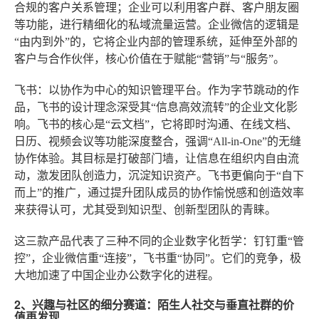
合规的客户关系管理；企业可以利用客户群、客户朋友圈
等功能，进行精细化的私域流量运营。企业微信的逻辑是
“由内到外”的，它将企业内部的管理系统，延伸至外部的
客户与合作伙伴，核心价值在于赋能“营销”与“服务”。
飞书：以协作为中心的知识管理平台
。作为字节跳动的作
品，飞书的设计理念深受其“信息高效流转”的企业文化影
响。飞书的核心是“云文档”，它将即时沟通、在线文档、
日历、视频会议等功能深度整合，强调“All-in-One”的无缝
协作体验。其目标是打破部门墙，让信息在组织内自由流
动，激发团队创造力，沉淀知识资产。飞书更偏向于“自下
而上”的推广，通过提升团队成员的协作愉悦感和创造效率
来获得认可，尤其受到知识型、创新型团队的青睐。
这三款产品代表了三种不同的企业数字化哲学：钉钉重“管
控”，企业微信重“连接”，飞书重“协同”。它们的竞争，极
大地加速了中国企业办公数字化的进程。
2、兴趣与社区的细分赛道：陌生人社交与垂直社群的价
值再发现