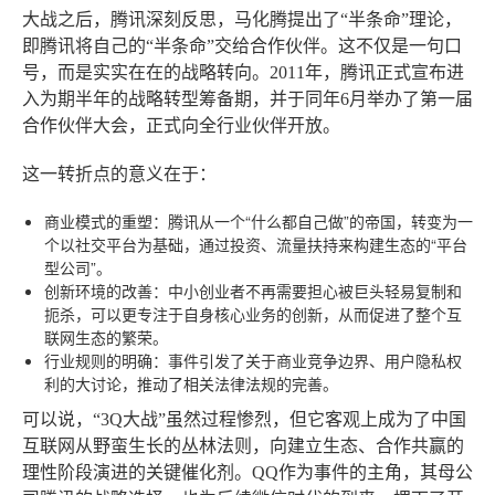
大战之后，腾讯深刻反思，马化腾提出了“半条命”理论，
即腾讯将自己的“半条命”交给合作伙伴。这不仅是一句口
号，而是实实在在的战略转向。2011年，腾讯正式宣布进
入为期半年的战略转型筹备期，并于同年6月举办了第一届
合作伙伴大会，正式向全行业伙伴开放。
这一转折点的意义在于：
商业模式的重塑
：腾讯从一个“什么都自己做”的帝国，转变为一
个以社交平台为基础，通过投资、流量扶持来构建生态的“平台
型公司”。
创新环境的改善
：中小创业者不再需要担心被巨头轻易复制和
扼杀，可以更专注于自身核心业务的创新，从而促进了整个互
联网生态的繁荣。
行业规则的明确
：事件引发了关于商业竞争边界、用户隐私权
利的大讨论，推动了相关法律法规的完善。
可以说，“3Q大战”虽然过程惨烈，但它客观上成为了中国
互联网从野蛮生长的丛林法则，向建立生态、合作共赢的
理性阶段演进的关键催化剂。QQ作为事件的主角，其母公