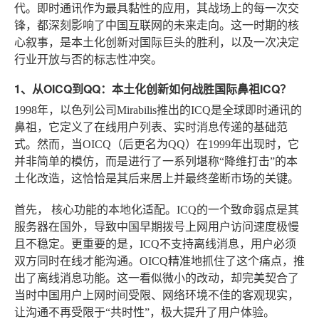
代。即时通讯作为最具黏性的应用，其战场上的每一次交
锋，都深刻影响了中国互联网的未来走向。这一时期的核
心叙事，是本土化创新对国际巨头的胜利，以及一次决定
行业开放与否的标志性冲突。
1、从OICQ到QQ：本土化创新如何战胜国际鼻祖ICQ？
1998年，以色列公司Mirabilis推出的ICQ是全球即时通讯的
鼻祖，它定义了在线用户列表、实时消息传递的基础范
式。然而，当OICQ（后更名为QQ）在1999年出现时，它
并非简单的模仿，而是进行了一系列堪称“降维打击”的本
土化改造，这恰恰是其后来居上并最终垄断市场的关键。
首先，
核心功能的本地化适配
。ICQ的一个致命弱点是其
服务器在国外，导致中国早期拨号上网用户访问速度极慢
且不稳定。更重要的是，ICQ不支持离线消息，用户必须
双方同时在线才能沟通。OICQ精准地抓住了这个痛点，推
出了离线消息功能。这一看似微小的改动，却完美契合了
当时中国用户上网时间受限、网络环境不佳的客观现实，
让沟通不再受限于“共时性”，极大提升了用户体验。