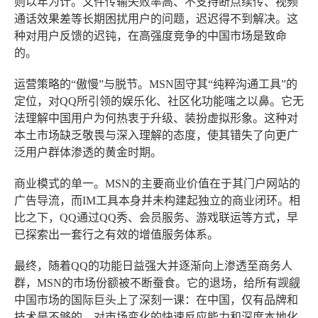
则以年为计。文件传输失败率高、不支持断点续传、视频
通话效果差等长期困扰用户的问题，迟迟得不到解决。这
种对用户反馈的迟钝，在高强度竞争的中国市场是致命
的。
运营策略的“傲慢”与脱节
。MSN固守其“纯粹沟通工具”的
定位，对QQ所引领的娱乐化、社区化功能嗤之以鼻。它无
法理解中国用户为何热衷于升级、装扮虚拟形象。这种对
本土市场缺乏敬畏与深入理解的态度，使其错失了向更广
泛用户群体渗透的黄金时期。
商业模式的单一
。MSN的主要商业价值在于其门户网站的
广告导流，而IM工具本身并未构建起独立的商业闭环。相
比之下，QQ通过QQ秀、会员服务、游戏联运等方式，早
已探索出一套行之有效的增值服务体系。
最终，随着QQ的功能日益强大并逐渐向上渗透至商务人
群，MSN的市场份额被不断蚕食。它的退场，给所有觊觎
中国市场的国际巨头上了深刻一课：在中国，仅有品牌和
技术是不够的，对市场变化的快速反应能力和深度本地化