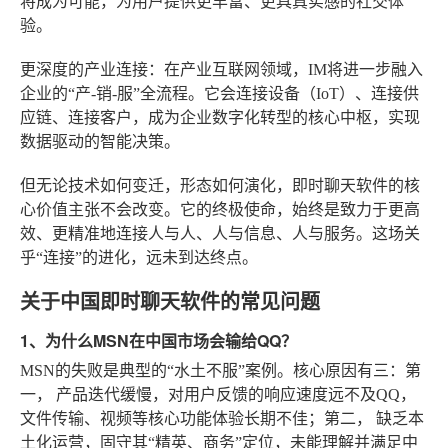
将成为可能，为用户提供更丰富、更具真实感的社交体
验。
更深度的产业连接
：在产业互联网领域，IM将进一步融入
企业的“产-销-服”全流程。它会连接设备（IoT）、连接供
应链、连接客户，成为企业数字化转型的核心中枢，实现
数据驱动的智能决策。
但无论技术如何变迁，形态如何演化，即时聊天软件的核
心价值主张不会改变。它的终极使命，始终是致力于更高
效、更精准地连接人与人、人与信息、人与服务。这场关
乎“连接”的进化，远未到达终点。
关于中国即时聊天软件的常见问题
1、为什么MSN在中国市场会输给QQ？
MSN的失败是典型的“水土不服”案例。核心原因有三：第
一，
产品迭代缓慢
，对用户反馈的响应速度远不及QQ，
文件传输、视频等核心功能体验长期不佳；第二，
缺乏本
土化运营
，固守其“精英、商务”定位，未能理解并满足中