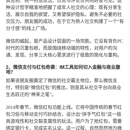
其克制：统一的信息流、点赞与评论仅共同好友可见。这
种设计哲学精准地把握了成年人社交的心理：既有分享生
活、展示自我的欲望，又希望保护隐私，避免不必要的社
交压力。朋友圈的成功，在于它为熟人社交构建了一个“有
分寸感”的线上广场。
微信的崛起，是产品设计层面的一场完胜。它没有背负PC
时代的沉重包袱，而是围绕移动端的特性，对用户的沟
通、发现、分享三大核心需求进行了极致的简化与重构。
2、微信支付与红包奇袭：IM工具如何切入金融与商业腹
地？
如果说朋友圈奠定了微信的社交霸主地位，那么微信支
付，特别是“微信红包”的推出，则是其从社交平台向商业
生态跃迁的“神来之笔”。
2014年春节，微信红包功能上线。它将中国传统的春节红
包习俗与移动支付巧妙结合，设计出“拼手气红包”这一极
具游戏性和社交裂变属性的玩法。用户为了抢红包，需要
绑定银行卡，完成实名认证。这一过程，自然而然地为微