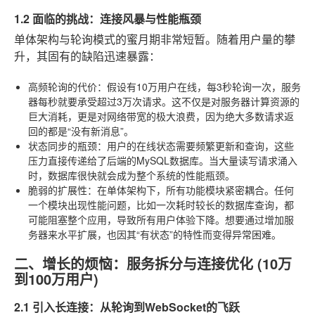
1.2 面临的挑战：连接风暴与性能瓶颈
单体架构与轮询模式的蜜月期非常短暂。随着用户量的攀
升，其固有的缺陷迅速暴露：
高频轮询的代价
：假设有10万用户在线，每3秒轮询一次，服务
器每秒就要承受超过3万次请求。这不仅是对服务器计算资源的
巨大消耗，更是对网络带宽的极大浪费，因为绝大多数请求返
回的都是“没有新消息”。
状态同步的瓶颈
：用户的在线状态需要频繁更新和查询，这些
压力直接传递给了后端的MySQL数据库。当大量读写请求涌入
时，数据库很快就会成为整个系统的性能瓶颈。
脆弱的扩展性
：在单体架构下，所有功能模块紧密耦合。任何
一个模块出现性能问题，比如一次耗时较长的数据库查询，都
可能阻塞整个应用，导致所有用户体验下降。想要通过增加服
务器来水平扩展，也因其“有状态”的特性而变得异常困难。
二、增长的烦恼：服务拆分与连接优化 (10万
到100万用户)
2.1 引入长连接：从轮询到WebSocket的飞跃