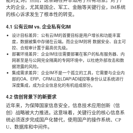
能的史诗。然而，这条路径并非适用于所有场景。对于广
大的企业，尤其是国企、军工、金融等关键行业，IM系统
的核心诉求发生了根本性的转变。
4.1 公有云IM vs. 企业私有化IM
设计目标差异
：公有云IM的首要目标是用户增长和功能丰富
度，数据被集中存储在云端。而企业IM则将
数据安全、自主可
控、合规审计
置于最高优先级。
部署环境差异
：企业IM往往需要部署在客户的私有服务器、内
网甚至是与公网完全隔离的专网环境中，以杜绝外部攻击和数
据泄露的风险。
集成需求差异
：企业IM不是一个孤立的工具，它需要与企业内
部的OA、ERP、CRM以及LDAP/AD域控等身份认证系统进行
深度集成，成为企业信息化的有机组成部分。
4.2 信创背景下的新要求
近年来，为保障国家信息安全，信息技术应用创新（信
创）战略被大力推进。这意味着，关键行业的核心信息系
统必须逐步完成国产化替代，使用国产的操作系统、CP
U、数据库和中间件。