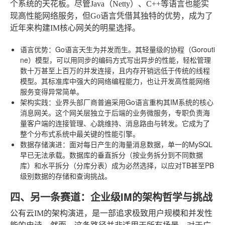
个系统的天花板。尽管Java（Netty）、C++等语言也能实
现高性能网络服务，但Go语言凭借其独特的优势，成为了
近年来构建IM核心网关的明星选择。
语言优势
：Go语言天生为并发而生。其轻量级的协程（Gorouti
ne）模型，可以用同步的编码方式写出异步的性能，轻松管理
数十万甚至上百万的并发连接，且内存开销远低于传统的线程
模型。其标准库中强大的网络编程能力，也让开发高性能网络
服务变得异常简单。
架构实践
：业界头部厂商普遍采用Go语言重构其IM系统的核心
消息网关。这个网关层独立于后端的业务微服务，专职负责海
量客户端的连接管理、心跳维持、消息路由与转发。它成为了
整个分布式系统中最关键的性能引擎。
数据存储演进
：面对每日产生的海量消息数据，单一的MySQL
早已无法承载。数据库的垂直拆分（按业务拆分到不同数据
库）和水平拆分（分库分表）成为必然选择，以应对TB甚至PB
级别数据的存储和查询挑战。
四、另一条赛道：企业级IM的架构哲学与挑战
公有云IM的架构演进，是一部追求极致用户规模和并发性