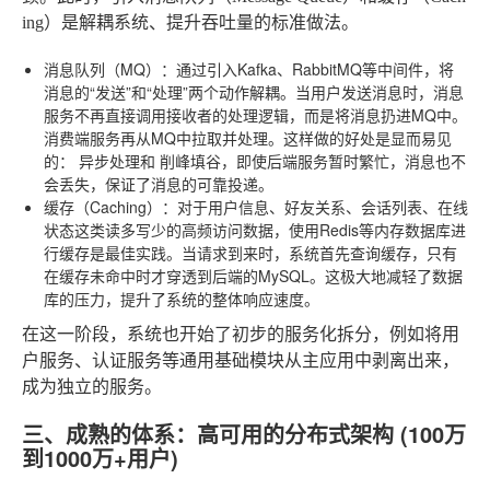
ing）是解耦系统、提升吞吐量的标准做法。
消息队列（MQ）
：通过引入Kafka、RabbitMQ等中间件，将
消息的“发送”和“处理”两个动作解耦。当用户发送消息时，消息
服务不再直接调用接收者的处理逻辑，而是将消息扔进MQ中。
消费端服务再从MQ中拉取并处理。这样做的好处是显而易见
的：
异步处理
和
削峰填谷
，即使后端服务暂时繁忙，消息也不
会丢失，保证了消息的可靠投递。
缓存（Caching）
：对于用户信息、好友关系、会话列表、在线
状态这类读多写少的高频访问数据，使用Redis等内存数据库进
行缓存是最佳实践。当请求到来时，系统首先查询缓存，只有
在缓存未命中时才穿透到后端的MySQL。这极大地减轻了数据
库的压力，提升了系统的整体响应速度。
在这一阶段，系统也开始了初步的服务化拆分，例如将用
户服务、认证服务等通用基础模块从主应用中剥离出来，
成为独立的服务。
三、成熟的体系：高可用的分布式架构 (100万
到1000万+用户)