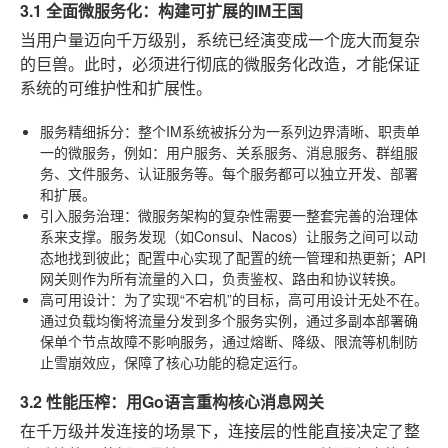
3.1 全面微服务化：构建可扩展的IM王国
当用户量迈向千万级别，系统已经演变成一个庞大而复杂
的巨兽。此时，必须进行彻底的微服务化改造，才能保证
系统的可维护性和扩展性。
服务精细拆分
：整个IM系统被拆分为一系列边界清晰、职责单
一的微服务，例如：用户服务、关系服务、消息服务、群组服
务、文件服务、认证服务等。每个服务都可以独立开发、部署
和扩展。
引入服务治理
：微服务架构的复杂性需要一整套完善的治理体
系来支撑。服务发现（如Consul、Nacos）让服务之间可以动
态地找到彼此；配置中心实现了配置的统一管理和热更新；API
网关则作为所有流量的入口，负责鉴权、路由和协议转换。
高可用设计
：为了实现“不宕机”的目标，高可用设计无处不在。
通过负载均衡将流量分发到多个服务实例，通过多副本部署确
保单个节点故障不影响服务，通过熔断、降级、限流等机制防
止雪崩效应，保障了核心功能的稳定运行。
3.2 性能压榨：用Go语言重构核心消息网关
在千万级并发连接的场景下，连接层的性能直接决定了整