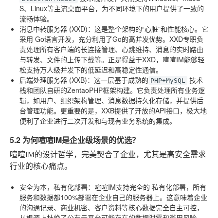
S、Linux等主流桌面平台，为不同环境下的用户提供了一致的
流畅体验。
消息中转服务器 (XXD)
：这是整个架构的“心脏”和性能核心。它
采用
Go语言
开发，充分利用了Go的高并发优势。XXD专职负
责处理所有客户端的长连接管理、心跳维持、消息的实时路由
与转发、文件的上传下载等。正是得益于XXD，喧喧IM能够轻
松支持万人级并发下的低延迟和高稳定性通信。
后端处理服务器 (XXB)
：这一层基于成熟的
技术
PHP+MySQL
栈和团队自研的ZentaoPHP框架构建。它负责处理所有业务逻
辑，如用户、组织架构管理、消息数据持久化存储，并提供后
台管理功能。更重要的是，XXB提供了开放的API接口，极大地
便利了企业进行二次开发和与现有业务系统的集成。
5.2 为何喧喧IM是企业级场景的优选？
喧喧IM的设计哲学，完美契合了企业，尤其是高安全需求
行业的核心痛点。
安全为本，私有化部署
：喧喧IM支持完全的
私有化部署
，所有
服务和数据都100%部署在企业自己的服务器上。这意味着企业
的沟通记录、商业机密、客户资料等核心数据完全自主可控，
从根源上杜绝了公有云平台可能存在的数据泄露和滥用风险。