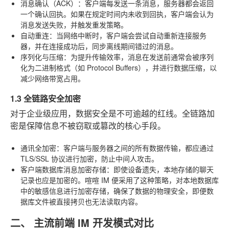
消息确认（ACK）
：客户端每发送一条消息，服务器都会返回
一个确认回执。如果在规定时间内未收到回执，客户端会认为
消息发送失败，并触发重发策略。
自动重连
：当网络中断时，客户端会尝试自动重新连接服务
器，并在连接成功后，同步离线期间错过的消息。
序列化与压缩
：为提升传输效率，消息在发送前通常会被序列
化为二进制格式（如 Protocol Buffers），并进行数据压缩，以
减少网络带宽占用。
1.3 全链路安全加密
对于企业级应用，数据安全是不可逾越的红线。全链路加
密是保障信息不被窃取或篡改的核心手段。
通讯全加密
：客户端与服务器之间的所有数据传输，都应通过
TLS/SSL 协议进行加密，防止中间人攻击。
客户端数据库消息加密存储
：即使设备遗失，本地存储的聊天
记录也应是加密的。喧喧 IM 便采用了这种策略，对本地数据库
中的敏感信息进行加密存储，确保了数据的物理安全，即便数
据库文件被直接拷贝也无法读取内容。
二、 主流前端 IM 开发模式对比