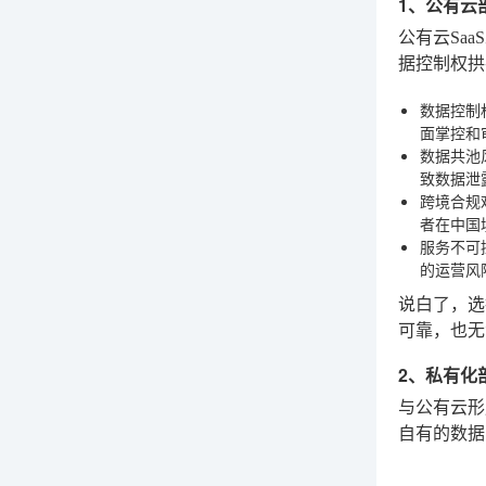
1、公有云
公有云Sa
据控制权拱
数据控制
面掌控和
数据共池
致数据泄
跨境合规
者在中国
服务不可
的运营风
说白了，选
可靠，也无
2、私有化
与公有云形
自有的数据