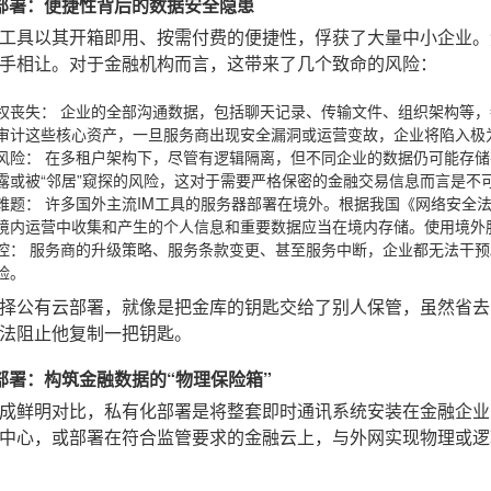
部署：便捷性背后的数据安全隐患
aS工具以其开箱即用、按需付费的便捷性，俘获了大量中小企业
手相让。对于金融机构而言，这带来了几个致命的风险：
权丧失：
企业的全部沟通数据，包括聊天记录、传输文件、组织架构等，
审计这些核心资产，一旦服务商出现安全漏洞或运营变故，企业将陷入极
风险：
在多租户架构下，尽管有逻辑隔离，但不同企业的数据仍可能存储
露或被“邻居”窥探的风险，这对于需要严格保密的金融交易信息而言是不
难题：
许多国外主流IM工具的服务器部署在境外。根据我国《网络安全
境内运营中收集和产生的个人信息和重要数据应当在境内存储。使用境外
控：
服务商的升级策略、服务条款变更、甚至服务中断，企业都无法干预
险。
择公有云部署，就像是把金库的钥匙交给了别人保管，虽然省去
法阻止他复制一把钥匙。
部署：构筑金融数据的“物理保险箱”
成鲜明对比，私有化部署是将整套即时通讯系统安装在金融企业
中心，或部署在符合监管要求的金融云上，与外网实现物理或逻