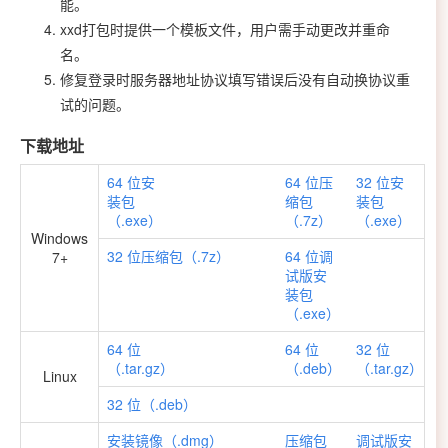
能。
xxd打包时提供一个模板文件，用户需手动更改并重命
名。
修复登录时服务器地址协议填写错误后没有自动换协议重
试的问题。
下载地址
64 位安
64 位压
32 位安
装包
缩包
装包
（.exe）
（.7z）
（.exe）
Windows
32 位压缩包（.7z）
64 位调
7+
试版安
装包
（.exe）
64 位
64 位
32 位
（.tar.gz）
（.deb）
（.tar.gz）
Linux
32 位（.deb）
安装镜像（.dmg）
压缩包
调试版安